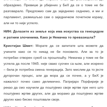
образујемо. Превише је убијених у БиХ да се о томе не би
разговарало. Предложио сам да заједнемо седнемо, и ми и
парламент, размишљао сам о заједничком почетном кораку,
али ни то није успело.
НИН: Долазите из земље која има искуства са геноцидом
и ратним злочинима. Како је Немачка то превазишла?
Кристијан Шмит:
Морате да се запитате шта можете да
учините како се то никад не би поновило. Али за то је
потребан отворен сукоб са прошлошћу. Немачка у томе не би
успела да после 1945. није свако суочен са њом, али искрено
– била је потребна смена генерација. Зато мислим да то јесте
дугорочан процес, али да мора да се почне, а у БиХ је
нажалост почео само делимично. Патријарх Порфирије је
рекао да смо научили да поштујемо своје жртве пре него што
поштујемо жртве других, али да морамо да поштујемо жртве
других како бисмо поштовали своје.