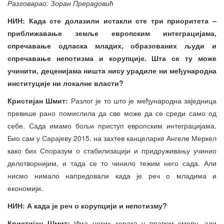
Разговарао: Зоран Прерадовић
НИН: Када сте долазили истакли сте три приоритета –
приближавање земље европским интеграцијама,
спречавање одласка младих, образованих људи и
спречавање непотизма и корупције. Шта се ту може
учинити, деценијама ништа нису урадиле ни међународна
институције ни локалне власти?
Кристијан Шмит:
Разлог је то што је међународна заједница
превише рано помислила да све може да се среди само од
себе. Сада имамо бољи приступ европским интеграцијама.
Био сам у Сарајеву 2015. на захтев канцеларке Ангеле Меркел
како бих Споразум о стабилизацији и придруживању учинио
делотворнијим, и тада се то чинило тежим него сада. Али
нисмо нимало напредовали када је реч о младима и
економији.
НИН: А када је реч о корупцији и непотизму?
Кристијан Шмит:
Има неких корака у правом смеру, али