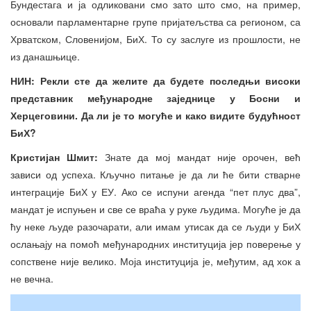
Бундестага и ја одликовани смо зато што смо, на пример,
основали парламентарне групе пријатељства са регионом, са
Хрватском, Словенијом, БиХ. То су заслуге из прошлости, не
из данашњице.
НИН: Рекли сте да желите да будете последњи високи
представник међународне заједнице у Босни и
Херцеговини. Да ли је то могуће и како видите будућност
БиХ?
Кристијан Шмит:
Знате да мој мандат није орочен, већ
зависи од успеха. Кључно питање је да ли ће бити стварне
интеграције БиХ у ЕУ. Ако се испуни агенда “пет плус два”,
мандат је испуњен и све се враћа у руке људима. Могуће је да
ћу неке људе разочарати, али имам утисак да се људи у БиХ
ослањају на помоћ међународних институција јер поверење у
сопствене није велико. Моја институција је, међутим, ад хок а
не вечна.