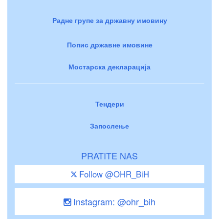
Радне групе за државну имовину
Попис државне имовине
Мостарска декларација
Тендери
Запослење
PRATITE NAS
Follow @OHR_BiH
Instagram: @ohr_bih