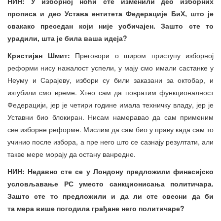
НИН: У изборној ноћи сте изменили део изборних
прописа и део Устава ентитета
Федерације БиХ, што је
свакако преседан који није уобичајен. Зашто сте то
урадили, шта је била ваша идеја?
Кристијан Шмит:
Преговори о широм приступу изборној
реформи нису нажалост успели, у мају смо имали састанке у
Неуму и Сарајеву, избори су били заказани за октобар, и
изгубили смо време. Хтео сам да повратим функционалност
Федерацији, јер је четири године имала техничку владу, јер је
Уставни био блокиран. Нисам намеравао да сам применим
све изборне реформе. Мислим да сам био у праву када сам то
учинио после избора, а пре него што се сазнају резултати, али
такве мере морају да остану ванредне.
НИН: Недавно сте се у Лондону предложили финасијско
условљавање РС уместо санкционисања политичара.
Зашто сте то предложили и да ли сте свесни да би
та
мера више погодила грађане него политичаре?