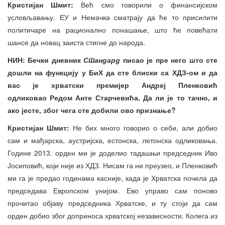
Кристијан Шмит:
Већ смо говорили о финансијском
условљавању. ЕУ и Немачка сматрају да ће то присилити
политичаре на рационално понашање, што ће повећати
шансе да новац заиста стигне до народа.
НИН: Бечки дневник
Стандард
писао је пре него што сте
дошли на функцију у БиХ да сте блиски са ХДЗ-ом и да
вас је хрватски премијер Андреј Пленковић
одликовао
Редом Анте Старчевића. Да ли је то тачно, и
ако јесте, због чега сте добили ово
признање?
Кристијан Шмит:
Не бих много говорио о себи, али добио
сам и мађарска, аустријска, естонска, летонска одликовања.
Године 2013. орден ми је доделио тадашњи председник Иво
Јосиповић, који није из ХДЗ. Нисам га ни преузео, и Пленковић
ми га је предао годинама касније, када је Хрватска почела да
председава Европском унијом. Ево управо сам поново
прочитао објаву председника Хрватске, и ту стоји да сам
орден добио због доприноса хрватској независности. Колега из