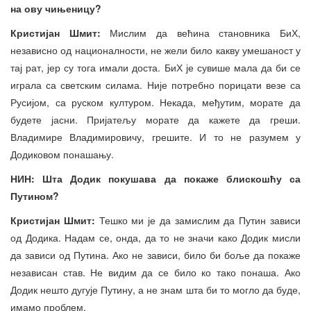
на ову чињеницу?
Кристијан Шмит:
Мислим да већина становника БиХ,
независно од националности, не жели било какву умешаност у
тај рат, јер су тога имали доста. БиХ је сувише мала да би се
играла са светским силама. Није потребно порицати везе са
Русијом, са руском културом. Некада, међутим, морате да
будете јасни. Пријатељу морате да кажете да греши.
Владимире Владимировичу, грешите. И то не разумем у
Додиковом понашању.
НИН: Шта Додик покушава да покаже блискошћу са
Путином?
Кристијан Шмит:
Тешко ми је да замислим да Путин зависи
од Додика. Надам се, онда, да то не значи како Додик мисли
да зависи од Путина. Ако не зависи, било би боље да покаже
независан став. Не видим да се било ко тако понаша. Ако
Додик нешто дугује Путину, а не знам шта би то могло да буде,
имамо проблем.