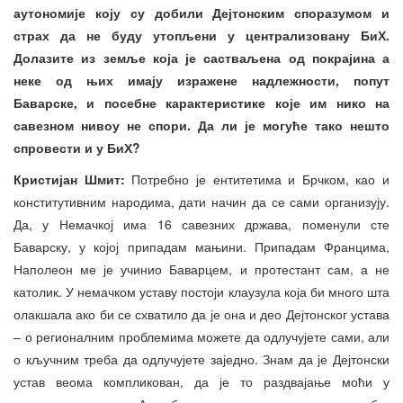
аутономије коју су добили Дејтонским споразумом и
страх да не буду утопљени у централизовану БиХ.
Долазите из земље која је састваљена од покрајина а
неке од њих имају изражене надлежности, попут
Баварске, и посебне карактеристике које им нико на
савезном нивоу не спори. Да ли је могуће тако нешто
спровести и у БиХ?
Кристијан Шмит:
Потребно је ентитетима и Брчком, као и
конститутивним народима, дати начин да се сами организују.
Да, у Немачкој има 16 савезних држава, поменули сте
Баварску, у којој припадам мањини. Припадам Францима,
Наполеон ме је учинио Баварцем, и протестант сам, а не
католик. У немачком уставу постоји клаузула која би много шта
олакшала ако би се схватило да је она и део Дејтонског устава
– о регионалним проблемима можете да одлучујете сами, али
о кључним треба да одлучујете заједно. Знам да је Дејтонски
устав веома компликован, да је то раздвајање моћи у