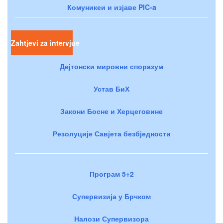
Комуникеи и изјаве PIC-a
Zahtjevi za intervjue
Дејтонски мировни споразум
Устав БиХ
Закони Босне и Херцеговине
Резолуције Савјета безбједности
Програм 5+2
Супервизија у Брчком
Налози Супервизора