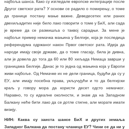
најбоља шанса. Како су изгледале европске интеграције после
Другог светског рата? У основи се радило о помирењу, о томе
да границе постану мање важне. Деведесетих или раних
двехиљадитих није било лако говорити о томе у БиХ, али сада
је време да се размишља о таквој сарадњи. За мене је
најбољи пример немачка мањина у Белгији, која је последица
референдума одржаног након Првог светског рата. Идеја да
народи имају своје државе, да о томе гласају, била је дивна,
али је довела до тога да 60 или 80 хиљада Немаца заврши у
границама Белгије. Данас је то једна од мањина која у Европи
живи најбоље. Од Немачке их не дели граница, будући да су у
ЕУ, али имају посебна права, укључујући и то да белгијски
краљ у говору мора да користи десет одсто немачког.
Наравно, то су идеалне околности, и знам да на Западном
Балкану неће бити лако да се дотле стигне, али морате имати
визију.
НИН: Каква су заиста шансе БиХ и других земаља
Западног Балкана да постану чланице ЕУ? Чини се да ни у