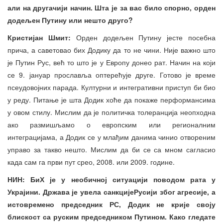
али на другачији начин. Шта је за вас било спорно, орден
додељен Путину или нешто друго?
Кристијан Шмит:
Орден додељен Путину јесте посебна
прича, а саветовао бих Додику да то не чини. Није важно што
је Путин Рус, већ то што је у Европу донео рат. Начин на који
се 9. јануар прославља оптерећује друге. Готово је време
псеудовојних парада. Културни и интегративни приступ би био
у реду. Питање је шта Додик хоће да покаже перформансима
у овом стилу. Мислим да је политичка толеранција неопходна
ако размишљамо о европским или регионалним
интеграцијама, а Додик се у млађим данима чинио отвореним
управо за такво нешто. Мислим да би се са мном сагласио
када сам га први пут срео, 2008. или 2009. године.
НИН: БиХ је у необичној ситуацији поводом рата у
Украјини. Држава је увела санкцијеРусији због агресије, а
истовремено председник РС, Додик не крије своју
блискост са руским председником Путином. Како гледате