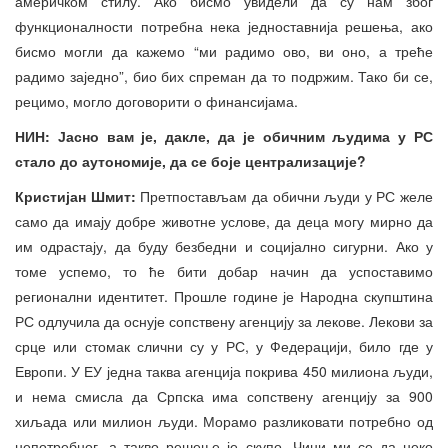
америчком стилу. Ако бисмо увидели да су нам због
функционалности потребна нека једноставнија решења, ако
бисмо могли да кажемо “ми радимо ово, ви оно, а треће
радимо заједно”, био бих спреман да то подржим. Тако би се,
рецимо, могло договорити о финансијама.
НИН: Јасно вам је, дакле, да је обичним људима у РС
стало до аутономије, да се боје централизације?
Кристијан Шмит:
Претпостављам да обични људи у РС желе
само да имају добре животне услове, да деца могу мирно да
им одрастају, да буду безбедни и социјално сигурни. Ако у
томе успемо, то ће бити добар начин да успоставимо
регионални идентитет. Прошле године је Народна скупштина
РС одлучила да оснује сопствену агенцију за лекове. Лекови за
срце или стомак слични су у РС, у Федерацији, било где у
Европи. У ЕУ једна таква агенција покрива 450 милиона људи,
и нема смисла да Српска има сопствену агенцију за 900
хиљада или милион људи. Морамо разликовати потребно од
непотребног, а такво решење је скупо. Чини ми се да неко