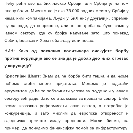
Нећу рећи ово да бих ласкао Србији, али Србија је на том
плану боља. Мислим да је око 75.000 радних места у Србији у
немачким компанијама. Људи у БиХ нису другачији, спремни
су да раде, да доприносе, али то не треба да буде само у
јавном сектору, где су бројке надуване зато што понекад
Србин, Бошњак и Хрват обављају исти посао.
НИН: Како од локалних политичара очекујете борбу
против корупције ако се зна да је добар део њих огрезао
у корупцију?
Кристијан Шмит:
Знам да ће борба бити тешка и да њоме
нећемо стећи много пријатеља. Можемо је подстаћи
аргументом да ће то побољшати услове за људе који у јавном
сектору већ раде. Зато се и залажем за приватни сектор. Биће
веома изазовно реформисати јавни сектор, а потребна је
конкуренција, и зато мислим да европска отвореност и
заједничко тржиште имају предности. Могли бисмо, на
пример, да понудимо финансијску помоћ за инфраструктуру,