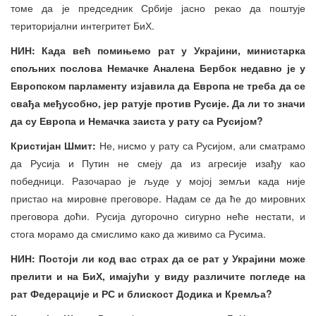
томе да је председник Србије јасно рекао да поштује
територијални интегритет БиХ.
НИН: Када већ помињемо рат у Украјини, министарка
спољних послова Немачке Аналена Бербок недавно је у
Европском парламенту изјавила да Европа не треба да се
свађа међусобно, јер ратује против Русије. Да ли то значи
да су Европа и Немачка заиста у рату са Русијом?
Кристијан Шмит:
Не, нисмо у рату са Русијом, али сматрамо
да Русија и Путин не смеју да из агресије изађу као
победници. Разочарао је људе у мојој земљи када није
пристао на мировне преговоре. Надам се да ће до мировних
преговора доћи. Русија дугорочно сигурно неће нестати, и
стога морамо да смислимо како да живимо са Русима.
НИН: Постоји ли код вас страх да се рат у Украјини може
прелити и на БиХ, имајући у виду различите погледе на
рат Федерације и РС и блискост Додика и Кремља?