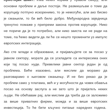
основни проблем и даље постоји. Не размишљам о томе да
корупцију потпуно искоренимо, то је немогуће, али ако бисмо
је смањили, то би већ било добро. Међународна заједница
тренутно помаже у припреми закона против корупције. Нико
не пориче да је то потребно, али нико заиста ни не ради на
томе, па ћемо видети да ли ће се нешто променити уз импулс
европских интеграција.
Ако сте млади и образовани, и пријављујете се за посао у
јавном сектору, морате да се ускладите са интересима оних
који тај посао нуде. Превелики јавни сектор један је од
проблема. Биће изазовно, али мислим да морамо да
разговарамо о његовом смањењу. И не бих рекао да је
проблем само у платама, већ и у могућности да човек обавља
посао на основу заслуга а не зато што је пријатељ неких
људи. Не обећавам рај, али мислим да треба да се заложимо
за више приватних фирми, можда и за више европских
инвестиција. То ће бити кључно питање наредних година.