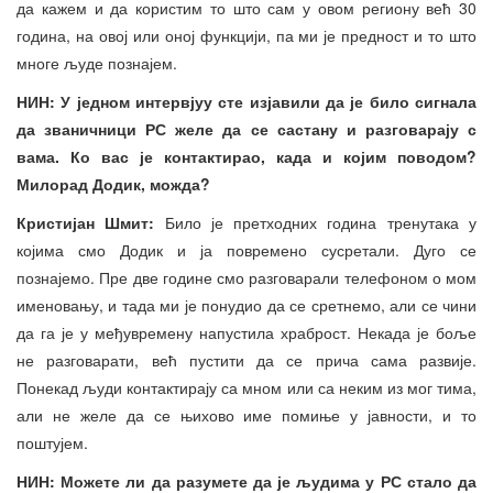
да кажем и да користим то што сам у овом региону већ 30
година, на овој или оној функцији, па ми је предност и то што
многе људе познајем.
НИН: У једном интервјуу сте изјавили да је било сигнала
да званичници РС желе да се
састану и разговарају с
вама. Ко вас је контактирао, када и којим поводом?
Милорад Додик, можда?
Кристијан Шмит:
Било је претходних година тренутака у
којима смо Додик и ја повремено сусретали. Дуго се
познајемо. Пре две године смо разговарали телефоном о мом
именовању, и тада ми је понудио да се сретнемо, али се чини
да га је у међувремену напустила храброст. Некада је боље
не разговарати, већ пустити да се прича сама развије.
Понекад људи контактирају са мном или са неким из мог тима,
али не желе да се њихово име помиње у јавности, и то
поштујем.
НИН: Можете ли да разумете да је људима у РС стало да