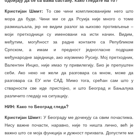
Кристијан Шмит:
То све чини компликованијим него што
мора да буде. Чини ми се да Рсуија није много о томе
размишљала, јер не видим разлог за њихово противљење –
моји претходници су именовани на исти начин. Видим,
међутим, могућност за радне контакте са Републиком
Српском, а имам и предност једногласне подршке
међународне заједнице, ако изузмемо Русију. Мој претходник,
Валентин Инцко, није имао ту привилегију. Био је препуштен
себи. Ако неко не жели да разговара са мном, може да
разговара са ЕУ или САД. Мимо тога, срећан сам што у
стварности све иде пристојно, и што Београд и Бањалука
различито гледају на ситуацију.
НИН: Како то Београд гледа?
Кристијан Шмит:
У Београду ме дочекују са свим почастима.
Нису важне почасти, наравно, није то ништа лично, већ је
важно што се моја функција и дужност прихвата. Допустите ми