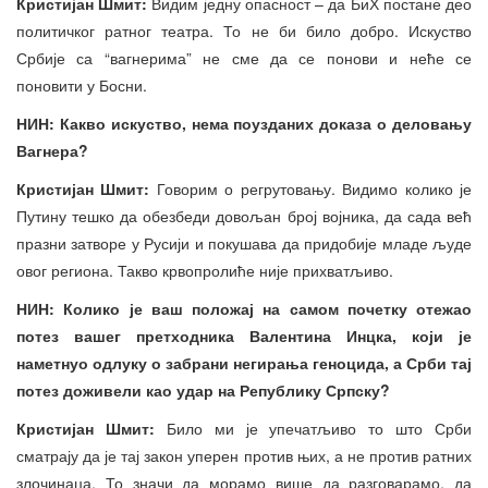
Кристијан Шмит:
Видим једну опасност – да БиХ постане део
политичког ратног театра. То не би било добро. Искуство
Србије са “вагнерима” не сме да се понови и неће се
поновити у Босни.
НИН: Какво искуство, нема поузданих доказа о деловању
Вагнера?
Кристијан Шмит:
Говорим о регрутовању. Видимо колико је
Путину тешко да обезбеди довољан број војника, да сада већ
празни затворе у Русији и покушава да придобије младе људе
овог региона. Такво крвопролиће није прихватљиво.
НИН: Колико је ваш положај на самом почетку отежао
потез вашег претходника Валентина Инцка, који је
наметнуо одлуку о забрани негирања геноцида, а Срби тај
потез доживели као удар на Републику Српску?
Кристијан Шмит:
Било ми је упечатљиво то што Срби
сматрају да је тај закон уперен против њих, а не против ратних
злочинаца. То значи да морамо више да разговарамо, да