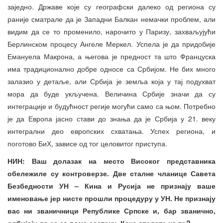
заједно. Државе које су географски далеко од региона су
раније сматрале да је Западни Балкан немачки проблем, али
видим да се то променило, нарочито у Паризу, захваљујући
Берлинском процесу Ангеле Меркел. Успела је да придобије
Емануела Макрона, а његова је предност та што Француска
има традиционално добре односе са Србијом. Не бих много
залазио у детаље, али Србија је земља која у тај подухват
мора да буде укључена. Величина Србије значи да су
интеграције и будућност регије могући само са њом. Потребно
је да Европа јасно стави до знања да је Србија у 21. веку
интегрални део европских схватања. Успех региона, и
поготово БиХ, зависе од тог целовитог приступа.
НИН: Ваш долазак на место Високог представника
обележиле су контроверзе. Две сталне чланице Савета
Безбедности УН – Кина и Русија не признају ваше
именовање јер нисте прошли процедуру у УН. Не признају
вас ни званичници Републике Српске и, бар званично,
одбијају да се са вама састану. Како гледате на то?