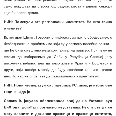
само покушава да створи још радних места у јавном сектору
које би после делио.
НИН: Поменули сте регионални идентитет. На шта тачно
мислите?
Кристијан Шмит:
Говорим о инфраструктури, о образовању, о
безбедности, о проблемима који су у региону посебно важни –
где ће бити смештена нека компанија, на пример. При чему не
смемо да заборавимо да Срби у Републици Српској јесу
апсолутна већина, али да тамо живе и Хрвати и Бошњаци и
други, који такође морају да буду схваћени као интегрални
део. То нас не спречава да размишљамо о идентитету.
НИН: Нови неспоразум са лидерима РС, ипак, је избио ове
године када је
Српска 9. јануара обележавала свој дан а Уставни суд
БиХ овај догађај прогласио неуставним. Рекли сте да се
могу славити и државни празници и празници ентитета,