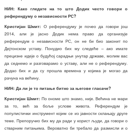
НИН: Како гледате на то што Додик често говори о
референдуму о независности РС?
Кристијан Шмит:
О референдуму је почео да говори још
2014, али је јасно Додик нема право да организује
референдум о независности РС, он не би био законит по
Дејтонском уставу. Понудио бих му следеће – ако имате
прецизне идеје о будућој сарадњи унутар државе, молим вас
да седнемо и разговарамо о уставу, али не о референдуму.
Додао бих и да су прошла времена у којима је могао да
рачуна на већину.
НИН: Да ли је то питање битно за његове гласаче?
Кристијан Шмит:
По ономе што знамо, није. Већина не мари
за то, већ за боље услове живота. Референдум је
популистички инструмент којим се из јавности склањају друге
теме. Препоручио бих му да ради у корист људи, да говори о
стварним питањима. Вероватно би требало да размисли и о