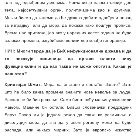
али под одређеним условима. Новчаник је најосетљивији део
тела, најосетљивији орган, политичарима као и другима.
Могли бисмо да кажемо да ће држава добити одређени новац
за изградњу, али да мора да покаже како поштује прописе.
Време нас притиска, јер ако у наредних десет година не буде
великих промена, изгубићемо велики део млађе генерације.
НИН: Многи тврде да је БиХ нефункционална држава и да
то показује чињеница да органи власти нису
функционални и да као таква не може опстати. Какав је
ваш став?
Кристијан Шмит:
Мора да опстане и опстаће. Зашто? Зато
што ће било каква промена значити нове невоље за људе.
Распад не би био решење. Само бисте већу мањину заменили
мањом. Мањине би остале. Бивши словеначки председник
Борут Пахор ми је једном рекао да свако ко размишља о
дисолуцији мора да зна да у овом региону може да буде
распада, али никако мирних. Зато је европско искуство