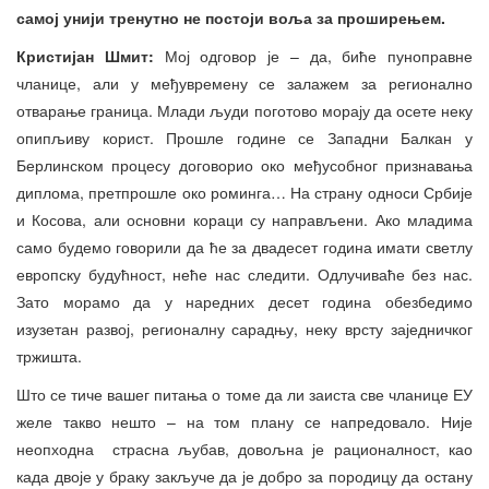
самој унији тренутно не постоји воља за проширењем.
Кристијан Шмит:
Мој одговор је – да, биће пуноправне
чланице, али у међувремену се залажем за регионално
отварање граница. Млади људи поготово морају да осете неку
опипљиву корист. Прошле године се Западни Балкан у
Берлинском процесу договорио око међусобног признавања
диплома, претпрошле око роминга… На страну односи Србије
и Косова, али основни кораци су направљени. Ако младима
само будемо говорили да ће за двадесет година имати светлу
европску будућност, неће нас следити. Одлучиваће без нас.
Зато морамо да у наредних десет година обезбедимо
изузетан развој, регионалну сарадњу, неку врсту заједничког
тржишта.
Што се тиче вашег питања о томе да ли заиста све чланице ЕУ
желе такво нешто – на том плану се напредовало. Није
неопходна страсна љубав, довољна је рационалност, као
када двоје у браку закључе да је добро за породицу да остану