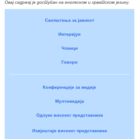
Овај садржај је доступан на енглеском и хрватском језику.
Саопштења за јавност
Интервјуи
Чланци
Говори
Конференције за медије
Мултимедија
Одлуке високог представника
Извјештаји високог представника