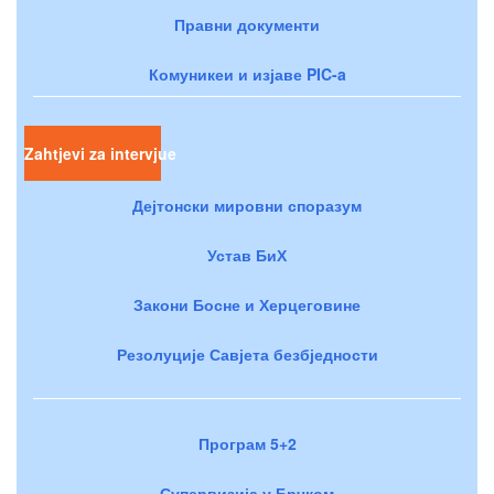
Правни документи
Комуникеи и изјаве PIC-a
Zahtjevi za intervjue
Дејтонски мировни споразум
Устав БиХ
Закони Босне и Херцеговине
Резолуције Савјета безбједности
Програм 5+2
Супервизија у Брчком