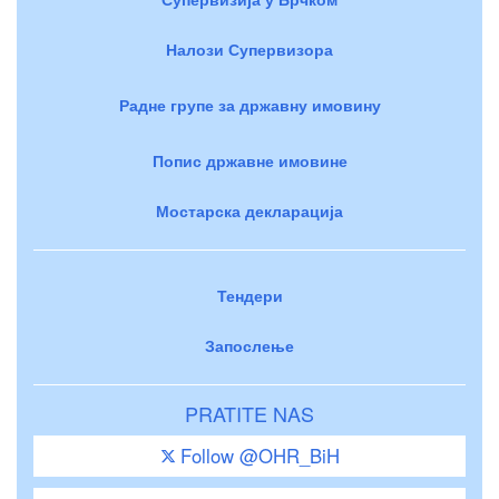
Налози Супервизора
Радне групе за државну имовину
Попис државне имовине
Мостарска декларација
Тендери
Запослење
PRATITE NAS
Follow @OHR_BiH