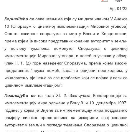
Бр. 01/22
Користећи се
овлаштењима која су ми дата чланом V Анекса
10 (Споразум о цивилној имплементацији Мировног уговора)
Општег оквирног споразума за мир у Босни и Херцеговини,
према којем је високи представник коначни ауторитет у земљи
у погледу тумачења поменутог Споразума о цивилној
имплементацији Мировног уговора; и посебно узевши у обзир
члан II. 1. (д) горе наведеног Споразума, према којем високи
представник “пружа помоћ, када то оцијени неопходним, у
изналажењу рјешења за све проблеме који се појаве у вези са
цивилном имплементацијом”;
Позивајући се
на став XI. 2. Закључака Конференције за
имплементацију мира одржане у Бону 9. и 10. децембра 1997.
године, у којем је Вијеће за имплементацију мира поздравило
намјеру високог представника да искористи свој коначни
ауторитет у земљи у погледу тумачења Споразума о цивилној
имплементацији Мировног уговора како би помогао у