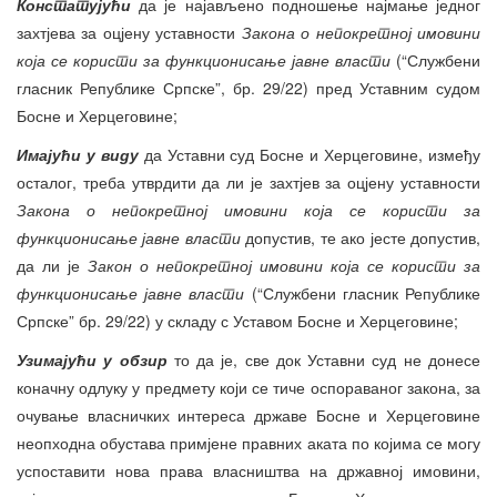
Констатујући
да је најављено подношење најмање једног
захтјева за оцјену уставности
Закона о непокретној имовини
која се користи за функционисање јавне власти
(“Службени
гласник Републике Српске”, бр. 29/22) пред Уставним судом
Босне и Херцеговине;
Имајући у виду
да Уставни суд Босне и Херцеговине, између
осталог, треба утврдити да ли је захтјев за оцјену уставности
Закона о непокретној имовини која се користи за
функционисање јавне власти
допустив, те ако јесте допустив,
да ли је
Закон о непокретној имовини која се користи за
функционисање јавне власти
(“Службени гласник Републике
Српске” бр. 29/22) у складу с Уставом Босне и Херцеговине;
Узимајући у обзир
то да је, све док Уставни суд не донесе
коначну одлуку у предмету који се тиче оспораваног закона, за
очување власничких интереса државе Босне и Херцеговине
неопходна обустава примјене правних аката по којима се могу
успоставити нова права власништва на државној имовини,