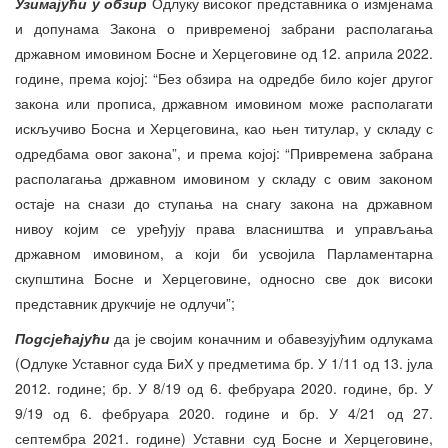
Узимајући у обзир
Одлуку високог представника о измјенама
и допунама Закона о привременој забрани располагања
државном имовином Босне и Херцеговине од 12. априла 2022.
године, према којој: “Без обзира на одредбе било којег другог
закона или прописа, државном имовином може располагати
искључиво Босна и Херцеговина, као њен титулар, у складу с
одредбама овог закона”, и према којој: “Привремена забрана
располагања државном имовином у складу с овим законом
остаје на снази до ступања на снагу закона на државном
нивоу којим се уређују права власништва и управљања
државном имовином, а који би усвојила Парламентарна
скупштина Босне и Херцеговине, односно све док високи
представник друкчије не одлучи”;
Подсјећајући
да је својим коначним и обавезујућим одлукама
(Одлуке Уставног суда БиХ у предметима бр. У 1/11 од 13. јула
2012. године; бр. У 8/19 од 6. фебруара 2020. године, бр. У
9/19 од 6. фебруара 2020. године и бр. У 4/21 од 27.
септембра 2021. године) Уставни суд Босне и Херцеговине,