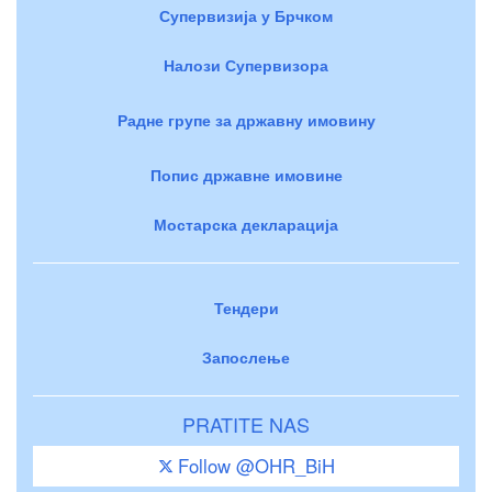
Супервизија у Брчком
Налози Супервизора
Радне групе за државну имовину
Попис државне имовине
Мостарска декларација
Тендери
Запослење
PRATITE NAS
Follow @OHR_BiH