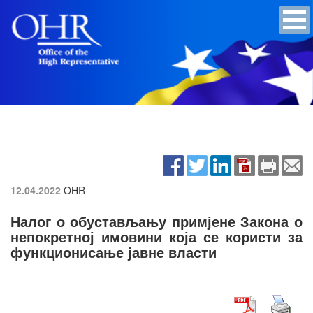
12.04.2022
OHR
Налог о обустављању примјене Закона о
непокретној имовини која се користи за
функционисање јавне власти