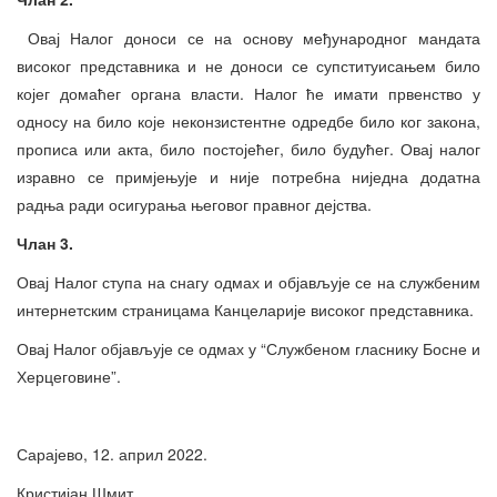
Овај Налог доноси се на основу међународног мандата
високог представника и не доноси се супституисањем било
којег домаћег органа власти. Налог ће имати првенство у
односу на било које неконзистентне одредбе било ког закона,
прописа или акта, било постојећег, било будућег. Овај налог
изравно се примјењује и није потребна ниједна додатна
радња ради осигурања његовог правног дејства.
Члан 3.
Овај Налог ступа на снагу одмах и објављује се на службеним
интернетским страницама Канцеларије високог представника.
Овај Налог објављује се одмах у “Службеном гласнику Босне и
Херцеговине”.
Сарајево, 12. април 2022.
Кристијан Шмит