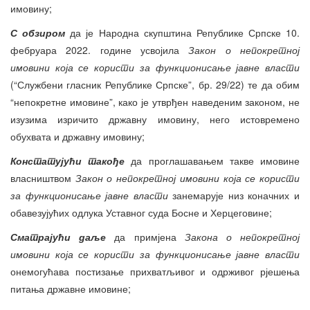
имовину;
С обзиром
да је Народна скупштина Републике Српске 10.
фебруара 2022. године усвојила
Закон о непокретној
имовини која се користи за функционисање јавне власти
(“Службени гласник Републике Српске”, бр. 29/22) те да обим
“непокретне имовине”, како је утврђен наведеним законом, не
изузима изричито државну имовину, него истовремено
обухвата и државну имовину;
Констатујући такође
да проглашавањем такве имовине
власништвом
Закон о непокретној имовини која се користи
за функционисање јавне власти
занемарује низ коначних и
обавезујућих одлука Уставног суда Босне и Херцеговине;
Сматрајући даље
да примјена
Закона о непокретној
имовини која се користи за функционисање јавне власти
онемогућава постизање прихватљивог и одрживог рјешења
питања државне имовине;