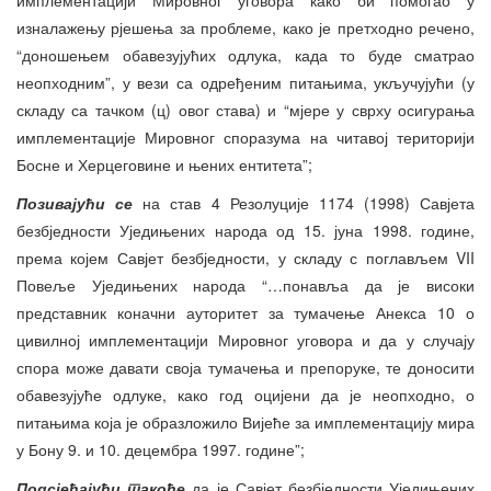
изналажењу рјешења за проблеме, како је претходно речено,
“доношењем обавезујућих одлука, када то буде сматрао
неопходним”, у вези са одређеним питањима, укључујући (у
складу са тачком (ц) овог става) и “мјере у сврху осигурања
имплементације Мировног споразума на читавој територији
Босне и Херцеговине и њених ентитета”;
Позивајући се
на став 4 Резолуције 1174 (1998) Савјета
безбједности Уједињених народа од 15. јуна 1998. године,
према којем Савјет безбједности, у складу с поглављем VII
Повеље Уједињених народа “…понавља да је високи
представник коначни ауторитет за тумачење Анекса 10 о
цивилној имплементацији Мировног уговора и да у случају
спора може давати своја тумачења и препоруке, те доносити
обавезујуће одлуке, како год оцијени да је неопходно, о
питањима која је образложило Вијеће за имплементацију мира
у Бону 9. и 10. децембра 1997. године”;
Подсјећајући
такође
да је Савјет безбједности Уједињених