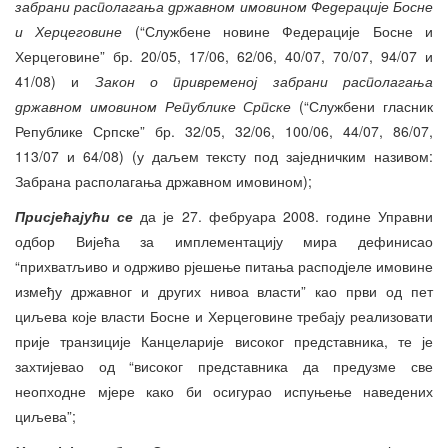
забрани располагања државном имовином Федерације Босне
и Херцеговине
(“Службене новине Федерације Босне и
Херцеговине” бр. 20/05, 17/06, 62/06, 40/07, 70/07, 94/07 и
41/08) и
Закон о привременој забрани располагања
државном имовином Републике Српске
(“Службени гласник
Републике Српске” бр. 32/05, 32/06, 100/06, 44/07, 86/07,
113/07 и 64/08) (у даљем тексту под заједничким називом:
Забрана располагања државном имовином);
Присјећајући се
да је 27. фебруара 2008. године Управни
одбор Вијећа за имплементацију мира дефинисао
“прихватљиво и одрживо рјешење питања расподјеле имовине
између државног и других нивоа власти” као први од пет
циљева које власти Босне и Херцеговине требају реализовати
прије транзиције Канцеларије високог представника, те је
захтијевао од “високог представника да предузме све
неопходне мјере како би осигурао испуњење наведених
циљева”;