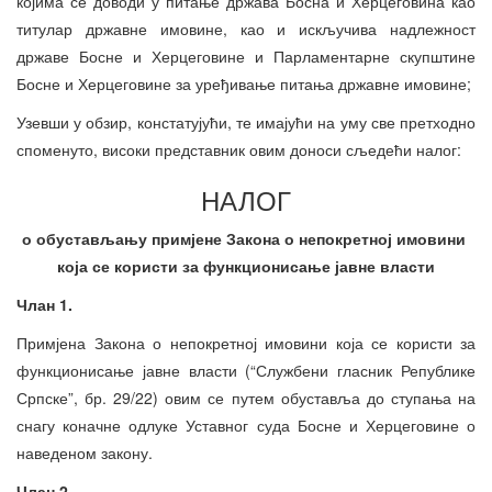
којима се доводи у питање држава Босна и Херцеговина као
титулар државне имовине, као и искључива надлежност
државе Босне и Херцеговине и Парламентарне скупштине
Босне и Херцеговине за уређивање питања државне имовине;
Узевши у обзир, констатујући, те имајући на уму све претходно
споменуто, високи представник овим доноси сљедећи налог:
НАЛОГ
о обустављању примјене Закона о непокретној имовини
која се користи за функционисање јавне власти
Члан 1.
Примјена Закона о непокретној имовини која се користи за
функционисање јавне власти (“Службени гласник Републике
Српске”, бр. 29/22) овим се путем обуставља до ступања на
снагу коначне одлуке Уставног суда Босне и Херцеговине о
наведеном закону.
Члан 2.