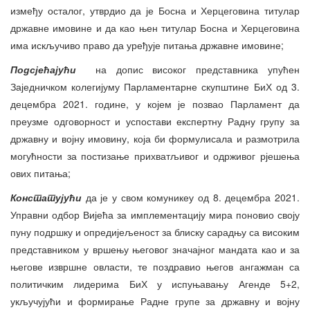
између осталог, утврдио да је Босна и Херцеговина титулар
државне имовине и да као њен титулар Босна и Херцеговина
има искључиво право да уређује питања државне имовине;
Подсјећајући
на допис високог представника упућен
Заједничком колегијуму Парламентарне скупштине БиХ од 3.
децембра 2021. године, у којем је позвао Парламент да
преузме одговорност и успостави експертну Радну групу за
државну и војну имовину, која би формулисала и размотрила
могућности за постизање прихватљивог и одрживог рјешења
ових питања;
Констатујући
да је у свом комуникеу од 8. децембра 2021.
Управни одбор Вијећа за имплементацију мира поновио своју
пуну подршку и опредијељеност за блиску сарадњу са високим
представником у вршењу његовог значајног мандата као и за
његове извршне овласти, те поздравио његов ангажман са
политичким лидерима БиХ у испуњавању Агенде 5+2,
укључујући и формирање Радне групе за државну и војну