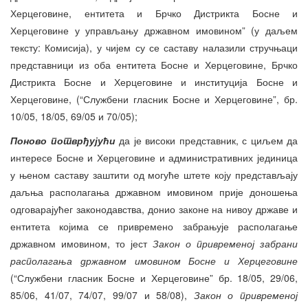
Херцеговине, ентитета и Брчко Дистрикта Босне и
Херцеговине у управљању државном имовином” (у даљем
тексту: Комисија), у чијем су се саставу налазили стручњаци
представници из оба ентитета Босне и Херцеговине, Брчко
Дистрикта Босне и Херцеговине и институција Босне и
Херцеговине, (“Службени гласник Босне и Херцеговине”, бр.
10/05, 18/05, 69/05 и 70/05);
Поново потврђујући
да је високи представник, с циљем да
интересе Босне и Херцеговине и административних јединица
у њеном саставу заштити од могуће штете коју представљају
даљња располагања државном имовином прије доношења
одговарајућег законодавства, донио законе на нивоу државе и
ентитета којима се привремено забрањује располагање
државном имовином, то јест
Закон о привременој забрани
располагања државном имовином Босне и Херцеговине
(“Службени гласник Босне и Херцеговине” бр. 18/05, 29/06,
85/06, 41/07, 74/07, 99/07 и 58/08),
Закон о привременој