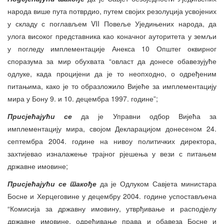
народа више пута потврдио, путем својих резолуција усвојених
у складу с поглављем VII Повеље Уједињених народа, да
улога високог представника као коначног ауторитета у земљи
у погледу имплементације Анекса 10 Општег оквирног
споразума за мир обухвата “овласт да донесе обавезујуће
одлуке, када процијени да је то неопходно, о одређеним
питањима, како је то образложило Вијеће за имплементацију
мира у Бону 9. и 10. децембра 1997. године”;
Присјећајући се
да је Управни одбор Вијећа за
имплементацију мира, својом Декларацијом донесеном 24.
септембра 2004. године на нивоу политичких директора,
захтијевао изналажење трајног рјешења у вези с питањем
државне имовине;
Присјећајући се такође
да је Одлуком Савјета министара
Босне и Херцеговине у децембру 2004. године успостављена
“Комисија за државну имовину, утврђивање и расподјелу
државне имовине, одређивање права и обавеза Босне и