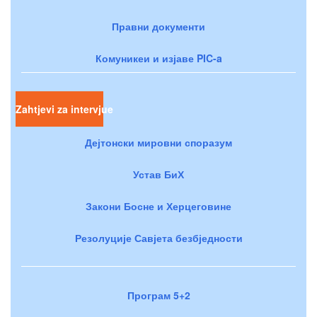
Правни документи
Комуникеи и изјаве PIC-a
Zahtjevi za intervjue
Дејтонски мировни споразум
Устав БиХ
Закони Босне и Херцеговине
Резолуције Савјета безбједности
Програм 5+2