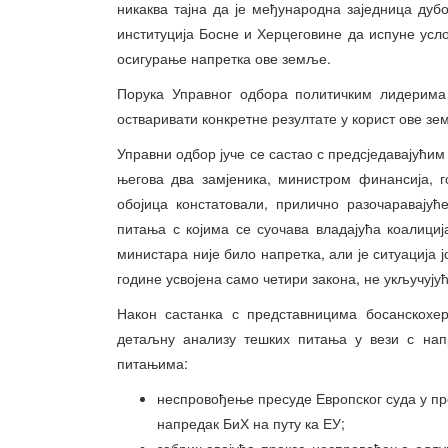
никаква тајна да је међународна заједница дуб
институција Босне и Херцеговине да испуне усло
осигурање напретка ове земље.
Порука Управног одбора политичким лидерима 
остваривати конкретне резултате у корист ове з
Управни одбор јуче се састао с предсједавајући
његова два замјеника, министром финансија, 
обојица констатовали, прилично разочаравајућ
питања с којима се суочава владајућа коалициј
министара није било напретка, али је ситуација 
године усвојена само четири закона, не укључујућ
Након састанка с представницима босанскохер
детаљну анализу тешких питања у вези с нап
питањима:
неспровођење пресуде Европског суда у пр
напредак БиХ на путу ка ЕУ;
забрињавајућа пракса неспровођења одлук