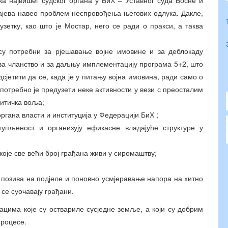
чајева навео проблем неспровођења његових одлука. Дакле,
узетку, као што је Мостар, него се ради о пракси, а таква
су потребни за рјешавање војне имовине и за деблокаду
а чланство и за даљњу имплементацију програма 5+2, што
сјетити да се, када је у питању војна имовина, ради само о
 потребно је предузети неке активности у вези с преосталим
литичка воља;
ргана власти и институција у Федерацији БиХ ;
тупљеност и организују ефикасне владајуће структуре у
које све већи број грађана живи у сиромаштву;
е позива на подјеле и поновно усмјеравање напора на хитно
се суочавају грађани.
ацима које су оствариле сусједне земље, а који су добрим
процесе.