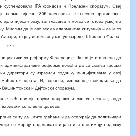
се суспендовали IPA фондови и Прелазни споразум. Овај
је веома тијесно. 305 посланика је гласало против овог
 врло тијесан резултат гласања и могао се готово усвојити
ну. Мислим да је ово веома алармантна ситуација и да је то
 Уствари, то је у истом тону као упозорење Штефана Филеа.
* * *
 иницијативи за реформу Федерације. Јасно је стављено до
е и административне реформе помоћи да се смањи трошак
чки директори су изразили подршку иницијативама у овој
домаћих експерата. И, наравно, изнесено је мишљење да
 Вашингтонски и Дејтонски споразум.
а које већ постоје пружи подршка и ако се оснаже, онда
стваривали сопствене циљеве.
органи су ту да штите грађане и да осигурају да политичари
уције се морају подржавати и јачати и оне имају подршку