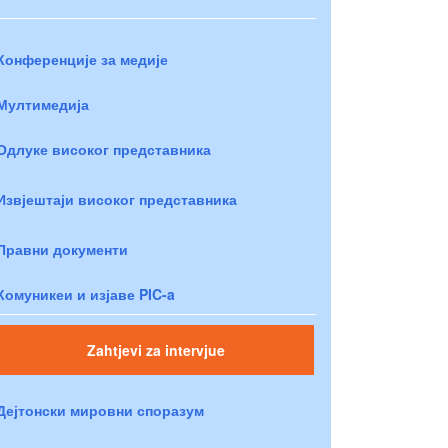
Конференције за медије
Мултимедија
Одлуке високог представника
Извјештаји високог представника
Правни документи
Комуникеи и изјаве PIC-a
Zahtjevi za intervjue
Дејтонски мировни споразум