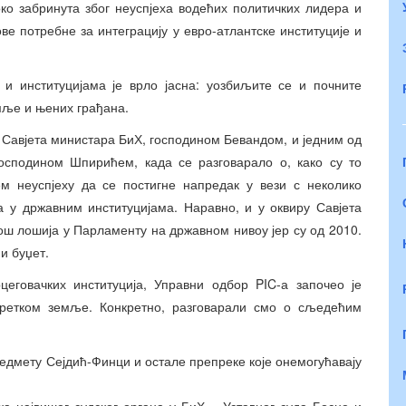
око забринута због неуспјеха водећих политичких лидера и
ве потребне за интеграцију у евро-атлантске институције и
и институцијама је врло јасна: уозбиљите се и почните
емље и њених грађана.
м Савјета министара БиХ, господином Бевандом, и једним од
господином Шпирићем, када се разговарало о, како су то
ем неуспјеху да се постигне напредак у вези с неколико
а у државним институцијама. Наравно, и у оквиру Савјета
још лошија у Парламенту на државном нивоу јер су од 2010.
и буџет.
цеговачких институција, Управни одбор PIC-а започео је
ретком земље. Конкретно, разговарали смо о сљедећим
едмету Сејдић-Финци и остале препреке које онемогућавају
а највишег судског органа у БиХ – Уставног суда Босне и