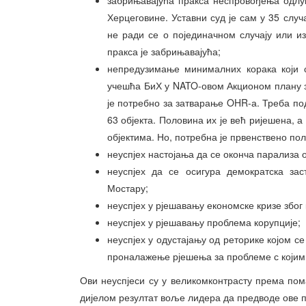
Херцеговине. Уставни суд је сам у 35 слу
не ради се о појединачном случају или из
пракса је забрињавајућа;
непредузимање минималних корака који 
учешћа БиХ у NATO-овом Акционом плану з
је потребно за затварање OHR-а. Треба под
63 објекта. Половина их је већ ријешена, а
објектима. Но, потребна је првенствено по
неуспјех настојања да се оконча парализа о
неуспјех да се осигура демократска зас
Мостару;
неуспјех у рјешавању економске кризе због 
неуспјех у рјешавању проблема корупције;
неуспјех у одустајању од реторике којом с
проналажење рјешења за проблеме с којим 
Ови неуспјеси су у великомконтрасту према пом
дијелом резултат воље лидера да предводе ове 