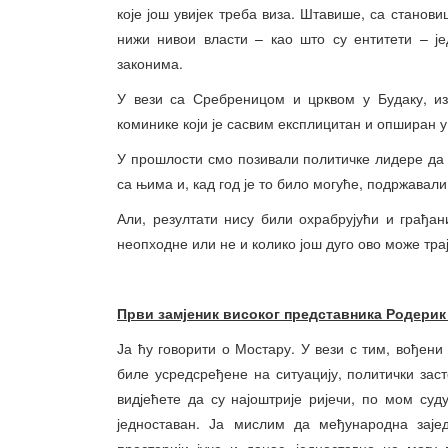
које још увијек треба виза. Штавише, са станов
нижи нивои власти – као што су ентитети – ј
законима.
У вези са Сребреницом и црквом у Будаку, из
коминике који је сасвим експлицитан и опширан у
У прошлости смо позивали политичке лидере да у
са њима и, кад год је то било могуће, подржавали
Али, резултати нису били охрабрујући и грађан
неопходне или не и колико још дуго ово може трај
Први замјеник високог представника Родерик
Ја ћу говорити о Мостару. У вези с тим, вођени
биле усредсређене на ситуацију, политички заст
видјећете да су најоштрије ријечи, по мом суду
једноставан. Ја мислим да међународна зајед
просторији јуче и данас, једноставно не мог