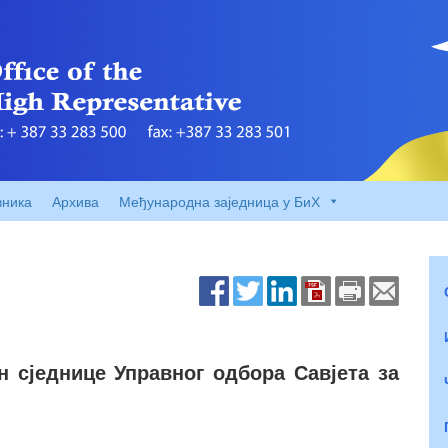
вника
Архива
Међународна заједница у БиХ
н сједнице Управног одбора Савјета за