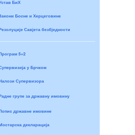
Устав БиХ
Закони Босне и Херцеговине
Резолуције Савјета безбједности
Програм 5+2
Супервизија у Брчком
Налози Супервизора
Радне групе за државну имовину
Попис државне имовине
Мостарска декларација