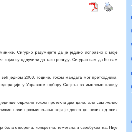
оминике. Сигурно разумијете да је једино исправно с моје
 којих су одлучили да тако реагују. Сигуран сам да ће вам
 већ једном 2008. године, током мандата мог претходника.
Федерације у Управном одбору Савјета за имплементацију
сједнице одржане током протекла два дана, али сам желио
ближио начин размишљања који је довео до неких од ових
ија била отворена, конкретна, темељна и свеобухватна. Није