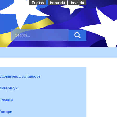
English
bosanski
hrvatski
Саопштења за јавност
Интервјуи
Чланци
Говори