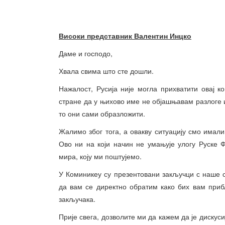
Високи представник Валентин Ин
цко
Даме и господо,
Хвала свима што сте дошли.
Нажалост, Русија није могла прихватити овај к
стране да у њихово име не објашњавам разлоге из
то они сами образложити.
Жалимо због тога, а овакву ситуацију смо имали
Ово ни на који начин не умањује улогу Руске 
мира, коју ми поштујемо.
У Коминикеу су презентовани закључци с наше 
да вам се директно обратим како бих вам при
закључака.
Прије свега, дозволите ми да кажем да је дискус