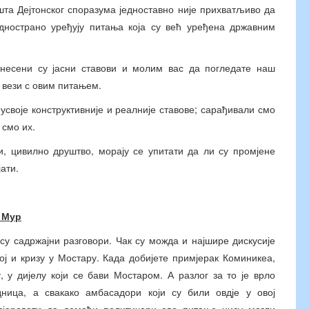
ишта Дејтонског споразума једноставно није прихватљиво да
еднострано уређују питања која су већ уређена државним
несени су јасни ставови и молим вас да погледате наш
 вези с овим питањем.
своје конструктивније и реалније ставове; сарађивали смо
 смо их.
и, цивилно друштво, морају се упитати да ли су промјене
ати.
 М
ур
 су садржајни разговори. Чак су можда и најшире дискусије
ој и кризу у Мостару. Када добијете примјерак Коминикеа,
, у дијелу који се бави Мостаром. А разлог за то је врло
ница, а свакако амбасадори који су били овдје у овој
у вјеровати да домаћи политичари ово питање нису могли