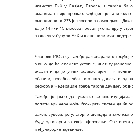
чланство БиХ у Савјету Европе, а такође би 
амандман није прошао. Одбијен је, али било 
амандмана, а 278 је гласало за амандман. Дакле,
да је 14 или 15 гласова превагнуло на другу стра
звоно за узбуну за БиХ и њене политичке лидере.
Чланови PIC-а су такође разговарали о текућој
знања да ће елемент уставне, институционалн
власти и да је учини ефикаснијом – и полити
области, посебно због тога што долази и од 
реформа Федерације треба такође даузмеу обзир
Такође је јасно да, уколико се институцијам
политичари неће моћи блокирати систем да би о
Закон, судови, регулаторне агенције и законски 
буду одговорни за своје дјеловање. Ове инстит
међународне заједнице.