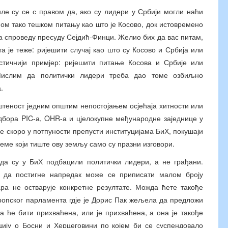
ле су се с правом да, ако су лидери у Србији могли наћи
ом тако тешком питању као што је Косово, док истовремено
а спроведу пресуду Сејдић-Финци. Желио бих да вас питам,
а је теже: ријешити случај као што су Косово и Србија или
тичнији примјер: ријешити питање Косова и Србије или
Мислим да политички лидери треба дао томе озбиљно
.
штеност једним општим непостојањем осјећаја хитности или
одбора PIC-а, OHR-а и цјелокупне међународне заједнице у
е скоро у потпуности препусти институцијама БиХ, покушаји
ме који тиште ову земљу само су празни изговори.
 да су у БиХ подбацили политички лидери, а не грађани.
е да постигне напредак може се приписати малом броју
ара не остварује конкретне резултате. Можда ћете такође
ропског парламента гдје је Дорис Пак жељела да предложи
а ће бити прихваћена, или је прихваћена, а она је такође
ју о Босни и Херцеговини по којем би се суспендовало