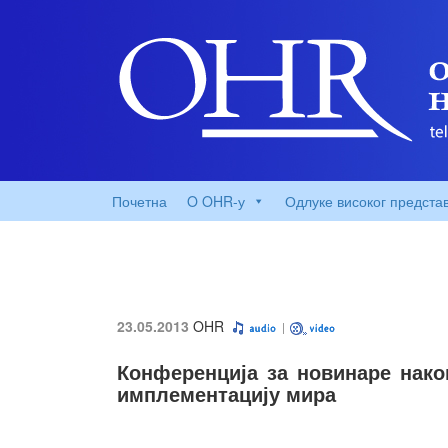
Почетна
O OHR-у
Одлуке високог предста
23.05.2013
OHR
Конференција за новинаре нако
имплементацију мира