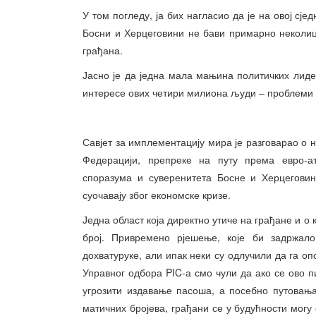
У том погледу, ја бих нагласио да је на овој сј
Босни и Херцеговини не бави примарно неколи
грађана.
Јасно је да једна мала мањина политичких лид
интересе ових четири милиона људи – проблеми с
Савјет за имплементацију мира је разговарао о 
Федерацији, препреке на путу према евро-ат
споразума и суверенитета Босне и Херцеговин
суочавају због економске кризе.
Једна област која директно утиче на грађане и о 
број. Привремено рјешење, које би задржал
дохватуруке, али ипак неки су одлучили да га о
Управног одбора PIC-а смо чули да ако се ово 
угрозити издавање пасоша, а посебно путовања
матичних бројева, грађани се у будућности могу