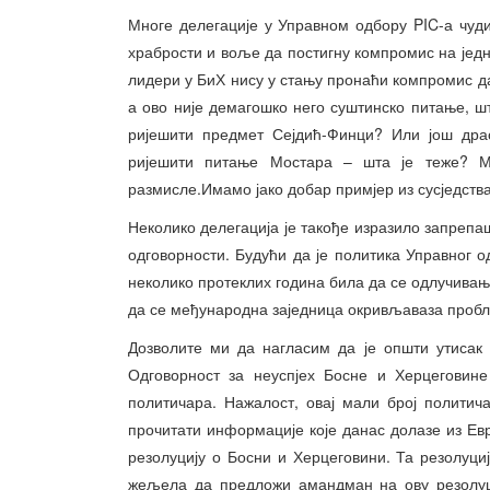
Многе делегације у Управном одбору PIC-а чуди
храбрости и воље да постигну компромис на једн
лидери у БиХ нису у стању пронаћи компромис д
а ово није демагошко него суштинско питање, шт
ријешити предмет Сејдић-Финци? Или још драс
ријешити питање Мостара – шта је теже? 
размисле.Имамо јако добар примјер из сусједства
Неколико делегација је такође изразило запрепа
одговорности. Будући да је политика Управног 
неколико протеклих година била да се одлучивањ
да се међународна заједница окривљаваза пробле
Дозволите ми да нагласим да је општи утисак
Одговорност за неуспјех Босне и Херцеговин
политичара. Нажалост, овај мали број политич
прочитати информације које данас долазе из Ев
резолуцију о Босни и Херцеговини. Та резолуциј
жељела да предложи амандман на ову резолуци