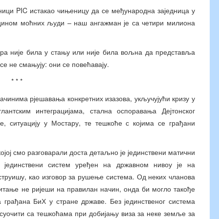
едници PIC истакао чињеницу да се међународна заједница у
цином моћних људи – наш ангажман је са четири милиона
ера није била у стању или није била вољна да представља
е не смањују: они се повећавају.
* * *
начинима рјешавања конкретних изазова, укључујући кризу у
лантским интеграцијама, стална оспоравања Дејтонског
е, ситуацију у Мостару, те тешкоће с којима се грађани
којој смо разговарали доста детаљно је јединствени матични
о јединствени систем уређен на државном нивоу је на
пструишу, као изговор за рушење система. Од неких чланова
питање не ријеши на правилан начин, онда би могло такође
 грађана БиХ у стране државе. Без јединственог система
 суочити са тешкоћама при добијању виза за неке земље за