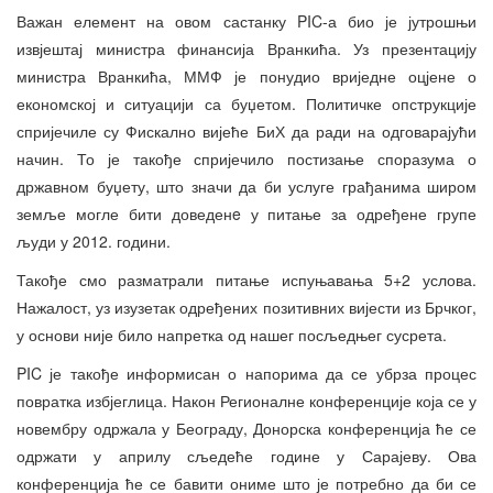
Важан елемент на овом састанку PIC-а био је јутрошњи
извјештај министра финансија Вранкића. Уз презентацију
министра Вранкића, ММФ је понудио вриједне оцјене о
економској и ситуацији са буџетом. Политичке опструкције
спријечиле су Фискално вијеће БиХ да ради на одговарајући
начин. То је такође спријечило постизање споразума о
државном буџету, што значи да би услуге грађанима широм
земље могле бити доведенe у питање за одређене групе
људи у 2012. години.
Такође смо разматрали питање испуњавања 5+2 услова.
Нажалост, уз изузетак одређених позитивних вијести из Брчког,
у основи није било напретка од нашег посљедњег сусрета.
PIC је такође информисан о напорима да се убрза процес
повратка избјеглица. Након Регионалне конференције која се у
новембру одржала у Београду, Донорска конференција ће се
одржати у априлу сљедеће године у Сарајеву. Ова
конференција ће се бавити ониме што је потребно да би се