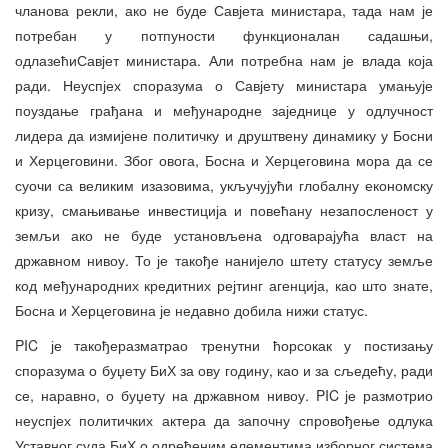
чланова рекли, ако не буде Савјета министара, тада нам је
потребан у потпуности функционалан садашњи,
одлазећиСавјет министара. Али потребна нам је влада која
ради. Неуспјех споразума о Савјету министара умањује
поуздање грађана и међународне заједнице у одлучност
лидера да измијене политичку и друштвену динамику у Босни
и Херцеговини. Због овога, Босна и Херцеговина мора да се
суочи са великим изазовима, укључујући глобалну економску
кризу, смањивање инвестиција и повећану незапосленост у
земљи ако не буде установљена одговарајућа власт на
државном нивоу. То је такође нанијело штету статусу земље
код међународних кредитних рејтинг агенција, као што знате,
Босна и Херцеговина је недавно добила нижи статус.
PIC је такођеразматрао тренутни ћорсокак у постизању
споразума о буџету БиХ за ову годину, као и за сљедећу, ради
се, наравно, о буџету на државном нивоу. PIC је размотрио
неуспјех политичких актера да започну спровођење одлука
Уставног суда БиХ о одређеним елементима изборног система