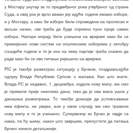
у Мостару унутар за то предвиђеног рока утврђеног од стране
Суда, а овај рок је врло важан јер идуће године имамо изборе,
и у Мостару, а како би избори били спроведени на прописан и
ваљан начин, све треба да буде спремно пуно прије самих
избора. Напори морају бити учињени на вријеме како би се
примијенио нови систем на општинским изборима у октобру
сљедеће године и то је оно на чему партије треба снажно да
раде како би се ово питање ријешило на вријеме.
PIC је такође разматрао ситуацију у Брчком, поздрављајући
одлуку Владе Републике Српске о мапама. Као што знате,
Влада РС је недавно, 1. децембра, издала нову мапу, ми смо
је примили прије неколико дана, тако да је ова мапа ушла у
данашња разматрања. То такође доказује да условљавање
има ефекта, не увијек, али у овом случају ми смо тражили
нову мапу и то је учињено. Супервизор за Брчко је овдје са
нама, па ћу њему, након што завршим, препустити да питања
Брчког изнесе детаљиније.