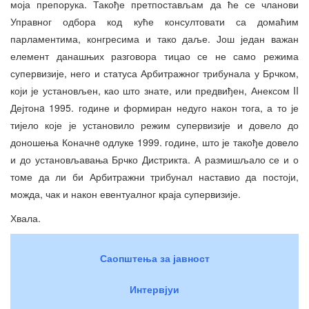
моја препорука. Такође претпостављам да ће се чланови
Управног одбора код куће консултовати са домаћим
парламентима, конгресима и тако даље. Још један важан
елемент данашњих разговора тицао се не само режима
супервизије, него и статуса Арбитражног трибунала у Брчком,
који је установљен, као што знате, или предвиђен, Анексом II
Дејтонa 1995. године и формиран недуго након тога, а то је
тијело које је установило режим супервизије и довело до
доношења Коначнe одлуке 1999. године, што је такође довело
и до установљавања Брчко Дистрикта. А размишљало се и о
томе да ли би Арбитражни трибунал наставио да постоји,
можда, чак и након евентуалног краја супервизије.
Хвала.
Саопштења за јавност
Интервјуи