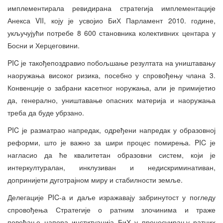
имплементирала ревидирана стратегија имплементације
Анекса VII, коју је усвојио БиХ Парламент 2010. године,
укључујући потребе 8 600 становника колективних центара у
Босни и Херцеговини.
PIC је такођепоздравио побољшање резултата на уништавању
наоружања високог ризика, посебно у спровођењу члана 3.
Конвенције о забрани касетног норужања, али је примијетио
да, генерално, уништавање опасних материја и наоружања
треба да буде убрзано.
PIC је разматрао напредак, одређени напредак у образовној
реформи, што је важно за шири процес помирења. PIC је
нагласио да ће квалитетан образовни систем, који је
интеркултуралан, инклузиван и недискриминативан,
допринијети дуготрајном миру и стабилности земље.
Делегације PIC-а и даље изражавају забринутост у погледу
спровођења Стратегије о ратним злочинима и траже
повећање напора институација БиХ у процесуирању ратних