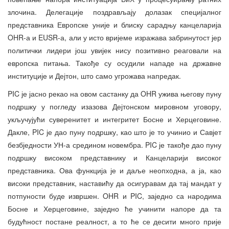
злочина. Делегације поздрављају долазак специјалног
представника Европске уније и блиску сарадњу канцеларија
OHR-а и EUSR-а, али у исто вријеме изражава забринутост јер
политички лидери још увијек нису позитивно реаговали на
европска питања. Такође су осудили нападе на државне
институције и Дејтон, што само угрожава напредак.
PIC је јасно рекао на овом састанку да OHR ужива његову пуну
подршку у погледу изазова Дејтонском мировном уговору,
укључујући суверенитет и интегритет Босне и Херцеговине.
Дакле, PIC је дао пуну подршку, као што је то учинио и Савјет
безбједности УН-а средином новембра. PIC је такође дао пуну
подршку високом представнику и Канцеларији високог
представника. Ова функција је и даље неопходна, а ја, као
високи представник, наставићу да осигуравам да тај мандат у
потпуности буде извршен. OHR и PIC, заједно са народима
Босне и Херцеговине, заједно ће учинити напоре да та
будућност постане реалност, а то ће се десити много прије