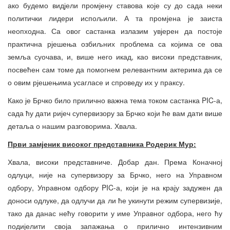
ако будемо видјели промјену ставова које су до сада неки
политички лидери испољили. А та промјена је заиста
неопходна. Са овог састанка излазим увјерен да постоје
практична рјешења озбиљних проблема са којима се ова
земља суочава, и, више него икад, као високи представник,
посвећен сам томе да помогнем релевантним актерима да се
о овим рјешењима усагласе и спроведу их у праксу.
Како је Брчко било прилично важна тема током састанка PIC-а,
сада ћу дати ријеч супервизору за Брчко који ће вам дати више
детаља о нашим разговорима. Хвала.
Први замјеник високог представника
Родерик М
ур:
Хвала, високи представниче. Добар дан. Према Коначној
одлуци, није на супервизору за Брчко, него на Управном
одбору, Управном одбору PIC-а, који је на крају задужен да
доноси одлуке, да одлучи да ли ће укинути режим супервизије,
тако да данас нећу говорити у име Управног одбора, него ћу
подијелити своја запажања о прилично интензивним