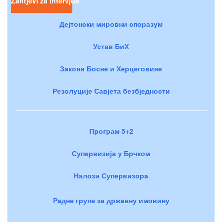
Zahtjevi za intervjue
Дејтонски мировни споразум
Устав БиХ
Закони Босне и Херцеговине
Резолуције Савјета безбједности
Програм 5+2
Супервизија у Брчком
Налози Супервизора
Радне групе за државну имовину