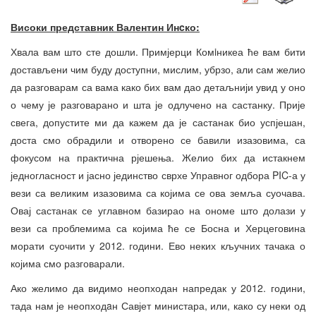
Високи представник
Валентин Инcко
:
Хвала вам што сте дошли. Примјерци Комiникеа ће вам бити
достављени чим буду доступни, мислим, убрзо, али сам желио
да разговарам са вама како бих вам дао детаљнији увид у оно
о чему је разговарано и шта је одлучено на састанку. Прије
свега, допустите ми да кажем да је састанак био успјешан,
доста смо обрадили и отворено се бавили изазовима, са
фокусом на практична рјешења. Желио бих да истакнем
једногласност и јасно јединство сврхе Управног одбора PIC-а у
вези са великим изазовима са којима се ова земља суочава.
Овај састанак се углавном базирао на ономе што долази у
вези са проблемима са којима ће се Босна и Херцеговина
морати суочити у 2012. години. Ево неких кључних тачака о
којима смо разговарали.
Ако желимо да видимо неопходан напредак у 2012. години,
тада нам је неопходaн Савјет министара, или, како су неки од