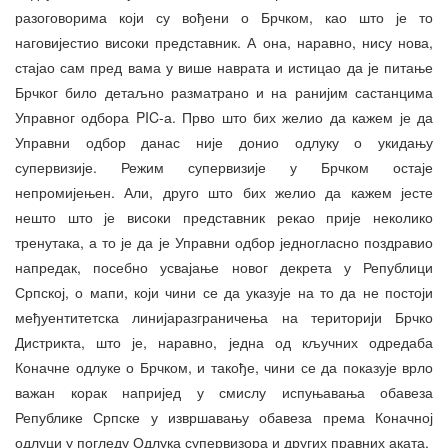
разоговорима који су вођени о Брчком, као што је то
наговијестио високи представник. А она, наравно, нису нова,
стајао сам пред вама у више наврата и истицао да је питање
Брчког било детаљно разматрано и на ранијим састанцима
Управног одбора PIC-а. Прво што бих желио да кажем је да
Управни одбор данас није донио одлуку о укидању
супервизије. Режим супервизије у Брчком остаје
непромијењен. Али, друго што бих желио да кажем јесте
нешто што је високи представник рекао прије неколико
тренутака, а то је да је Управни одбор једногласно поздравио
напредак, посебно усвајање новог декрета у Републици
Српској, о мапи, који чини се да указује на то да не постоји
међуентитетска линијаразграничења на територији Брчко
Дистрикта, што је, наравно, једна од кључних одредаба
Коначне одлуке о Брчком, и такође, чини се да показује врло
важан корак напријед у смислу испуњавања обавеза
Републике Српске у извршавању обавеза према Коначној
одлуци у погледу Одлука супервизора и других правних аката.