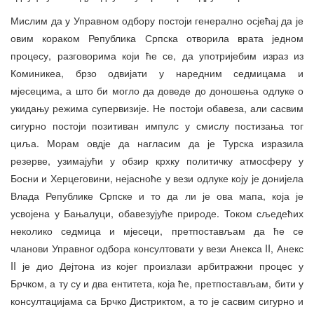
Мислим да у Управном одбору постоји генерално осјећај да је
овим кораком Република Српска отворила врата једном
процесу, разговорима који ће се, да употријебим израз из
Коминикеа, брзо одвијати у наредним седмицама и
мјесецима, а што би могло да доведе до доношења одлуке о
укидању режима супервизије. Не постоји обавеза, али сасвим
сигурно постоји позитиван импулс у смислу постизања тог
циља. Морам овдје да нагласим да је Турска изразила
резерве, узимајући у обзир крхку политичку атмосферу у
Босни и Херцеговини, нејасноће у вези одлуке коју је донијела
Влада Републике Српске и то да ли је ова мапа, која је
усвојена у Бањалуци, обавезујуће природе. Током сљедећих
неколико седмица и мјесеци, претпостављам да ће се
чланови Управног одбора консултовати у вези Анекса II, Анекс
II је дио Дејтона из којег произлази арбитражни процес у
Брчком, а ту су и два ентитета, која ће, претпостављам, бити у
консултацијама са Брчко Дистриктом, а то је сасвим сигурно и