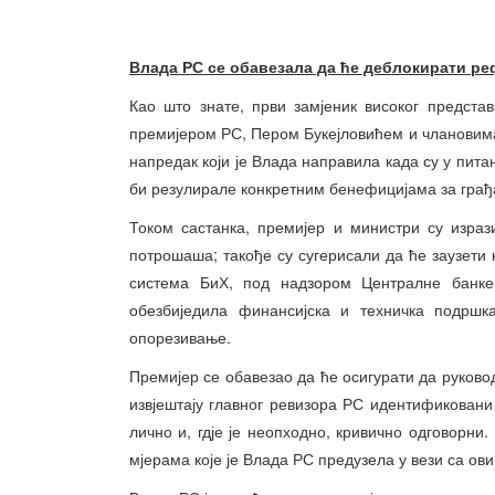
Влада РС се обавезала да ће деблокирати р
Као што знате, први замјеник високог предста
премијером РС, Пером Букејловићем и члановима
напредак који је Влада направила када су у пита
би резулирале конкретним бенефицијама за грађа
Током састанка, премијер и министри су изра
потрошаша; такође су сугерисали да ће заузети к
система БиХ, под надзором Централне банке
обезбиједила финансијска и техничка подршк
опорезивање.
Премијер се обавезао да ће осигурати да руково
извјештају главног ревизора РС идентификован
лично и, гдје је неопходно, кривично одговорни.
мјерама које је Влада РС предузела у вези са ов