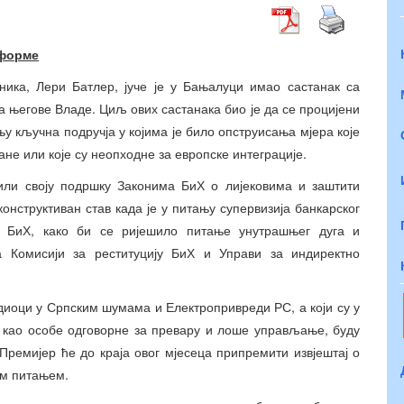
еформе
вника, Лери Батлер, јуче је у Бањалуци имао састанак са
 његове Владе. Циљ ових састанака био је да се процијени
њу кључна подручја у којима је било опструисања мјера које
не или које су неопходне за европске интеграције.
зили своју подршку Законима БиХ о лијековима и заштити
онструктиван став када је у питању супервизија банкарског
 БиХ, како би се ријешило питање унутрашњег дуга и
а Комисији за реституцију БиХ и Управи за индиректно
диоци у Српским шумама и Електропривреди РС, а који су у
и као особе одговорне за превару и лоше управљање, буду
 Премијер ће до краја овог мјесеца припремити извјештај о
им питањем.