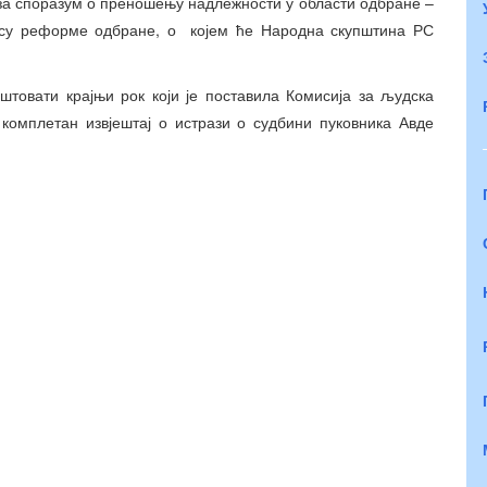
 за споразум о преношењу надлежности у области одбране –
цесу реформе одбране, о којем ће Народна скупштина РС
штовати крајњи рок који је поставила Комисија за људска
 комплетан извјештај о истрази о судбини пуковника Авде