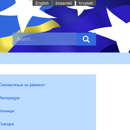
English
bosanski
hrvatski
Саопштења за јавност
Интервјуи
Чланци
Говори