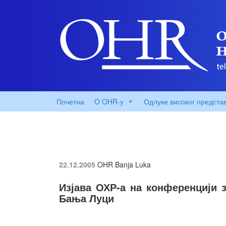
Почетна
O OHR-у
Одлуке високог предста
22.12.2005
OHR Banja Luka
Изјава ОХР-а на конференцији 
Бања Луци