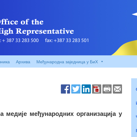
вника
Архива
Међународна заједница у БиХ
за медије међународних организација у