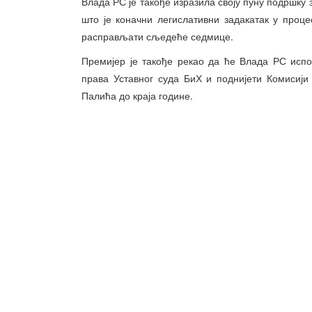
Влада РС је такође изразила своју пуну подршку
што је коначни легислативни задакатак у про
расправљати сљедеће седмице.
Премијер је такође рекао да ће Влада РС испо
права Уставног суда БиХ и поднијети Комисији
Палића до краја године.