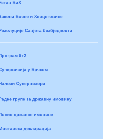
Устав БиХ
Закони Босне и Херцеговине
Резолуције Савјета безбједности
Програм 5+2
Супервизија у Брчком
Налози Супервизора
Радне групе за државну имовину
Попис државне имовине
Мостарска декларација