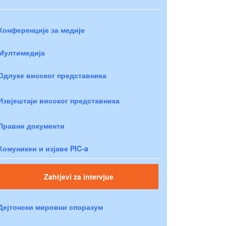
Конференције за медије
Мултимедија
Одлуке високог представника
Извјештаји високог представника
Правни документи
Комуникеи и изјаве PIC-a
Zahtjevi za intervjue
Дејтонски мировни споразум