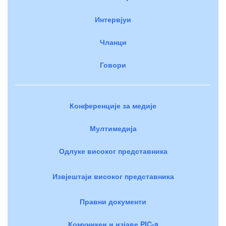
Интервјуи
Чланци
Говори
Конференције за медије
Мултимедија
Одлуке високог представника
Извјештаји високог представника
Правни документи
Комуникеи и изјаве PIC-a