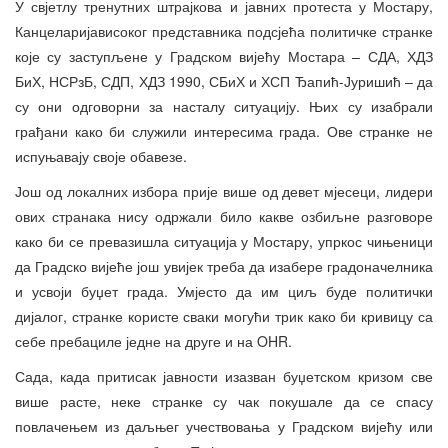
У свјетлу тренутних штрајкова и јавних протеста у Мостару,
Канцеларијависоког представника подсјећа политичке странке
које су заступљене у Градском вијећу Мостара – СДА, ХДЗ
БиХ, НСРзБ, СДП, ХДЗ 1990, СБиХ и ХСП Ђапић-Јуришић – да
су они одговорни за насталу ситуацију. Њих су изабрали
грађани како би служили интересима града. Ове странке не
испуњавају своје обавезе.
Још од локалних избора прије више од девет мјесеци, лидери
ових странака нису одржали било какве озбиљне разговоре
како би се превазишла ситуација у Мостару, упркос чињеници
да Градско вијеће још увијек треба да изабере градоначелника
и усвоји буџет града. Умјесто да им циљ буде политички
дијалог, странке користе сваки могући трик како би кривицу са
себе пребациле једне на друге и на OHR.
Сада, када притисак јавности изазван буџетском кризом све
више расте, неке странке су чак покушале да се спасу
повлачењем из даљњег учествовања у Градском вијећу или