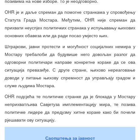
позивима на нове изборе. То је неодговорно.
OHR је и даље спреман да помогне странкама у спровођењу
Статута Града Мостара. Међутим, OHR није спреман да
прихвати неуспјех политичких странака у испуњавању њихових
основних обавеза или да ради посао умјесто њих.
Штрајкови, јавни протести и могућност социјалних немира у
Мостару требалоби да будувише него довољан разлог да
одговорни политичари направе конкретне кораке да се ова
ситуација превазиђе. С друге стране, њихово нереаговање
доводи у питање њихову спремност да управљају градом и
служе људима Мостара.
OHR подсјећа те политичке странке да је блокада у Мостару
неприхватљива Савјетуза имплементацију мира, те позива
политичке лидере да предузму хитне кораке како би почели
рјешавати ову ситуацију.
Саопштења за јавност