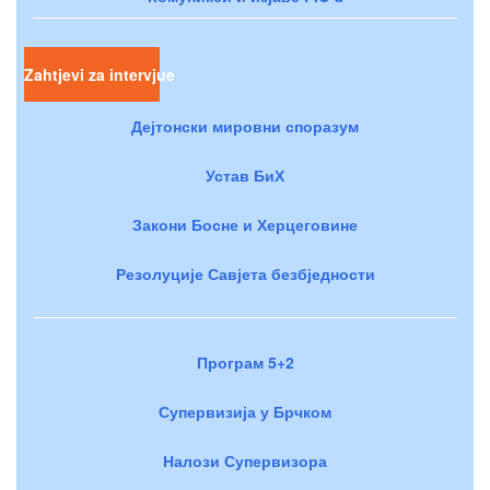
Zahtjevi za intervjue
Дејтонски мировни споразум
Устав БиХ
Закони Босне и Херцеговине
Резолуције Савјета безбједности
Програм 5+2
Супервизија у Брчком
Налози Супервизора