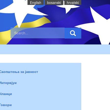
English
bosanski
hrvatski
Саопштења за јавност
Интервјуи
Чланци
Говори