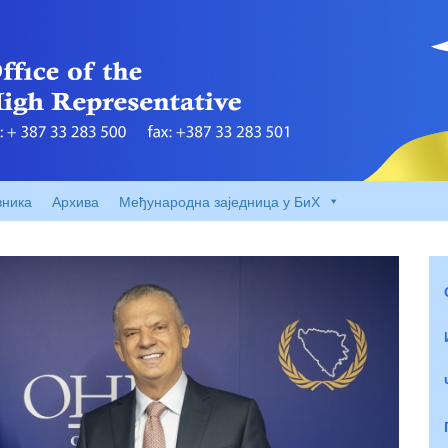
вника
Архива
Међународна заједница у БиХ