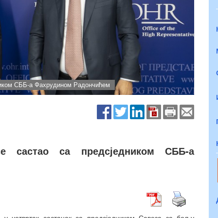
ником СББ-а Фахрудином Радончићем
е састао са предсједником СББ-а
 у четвртак састанак са предсједником Савеза за бољу