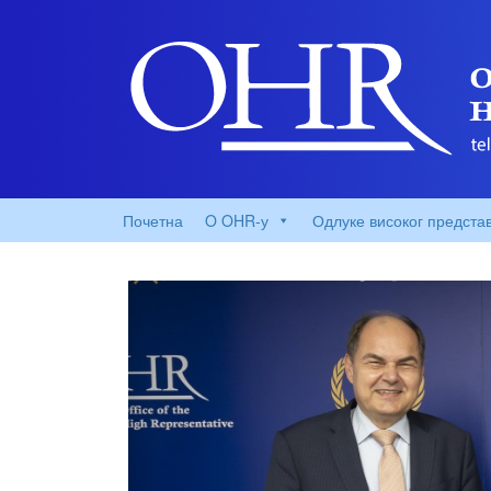
Почетна
O OHR-у
Одлуке високог предста