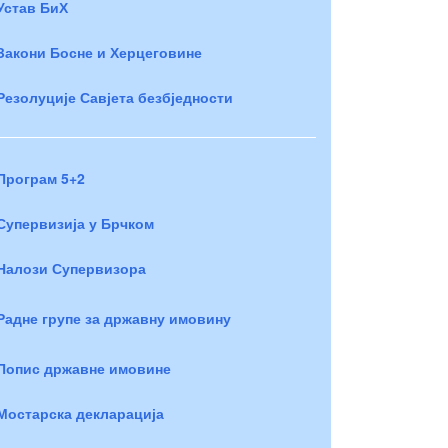
Устав БиХ
Закони Босне и Херцеговине
Резолуције Савјета безбједности
Програм 5+2
Супервизија у Брчком
Налози Супервизора
Радне групе за државну имовину
Попис државне имовине
Мостарска декларација