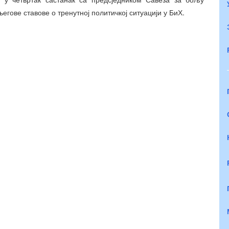
гове ставове о тренутној политичкој ситуацији у БиХ.