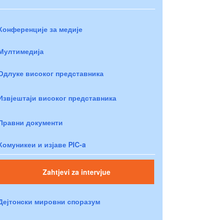
Конференције за медије
Мултимедија
Одлуке високог представника
Извјештаји високог представника
Правни документи
Комуникеи и изјаве PIC-a
Zahtjevi za intervjue
Дејтонски мировни споразум