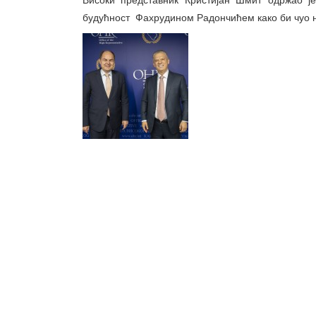
будућност Фахрудином Радончићем како би чуо ње