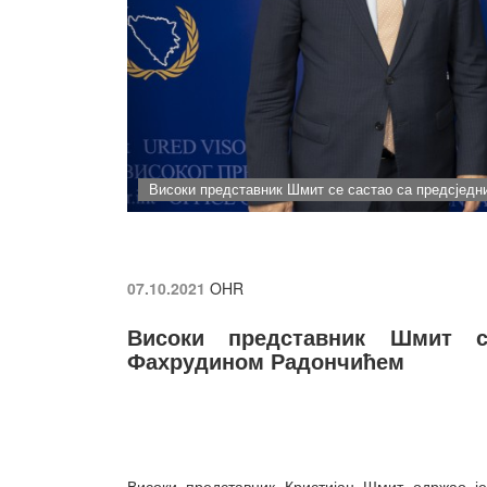
Високи представник Шмит се састао са предсјед
07.10.2021
OHR
Високи представник Шмит с
Фахрудином Радончићем
Високи представник Кристијан Шмит одржао је