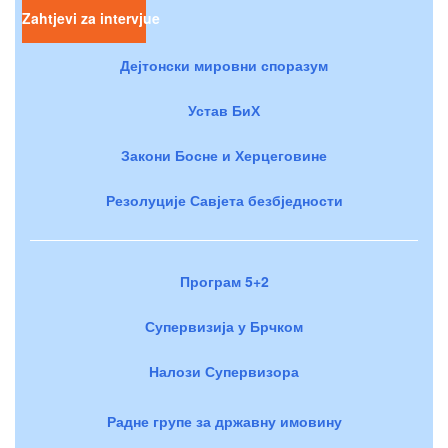
Zahtjevi za intervjue
Дејтонски мировни споразум
Устав БиХ
Закони Босне и Херцеговине
Резолуције Савјета безбједности
Програм 5+2
Супервизија у Брчком
Налози Супервизора
Радне групе за државну имовину