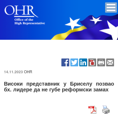
14.11.2023
OHR
Високи представник у Бриселу позвао
бх. лидере да не губе реформски замах