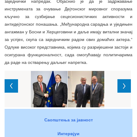
заједнички напредак. Објаснио је да је
задржавање
инструмената за очување Дејтонског мировног споразума
кључно за сузбијање сецесионистичких активности и
антидејтонског понашања. „Међународна сарадња и уједињен
ангажман у Босни и Херцеговини и даље имају витални значај
за успјех, скупа са заједничким радом свих домаћих актера.“
Одлуке високог представника, којима су разријешени застоји и
осигурана функционалност, сада омогућавају политичарима
да раде на остварењу даљњег напретка.
Саопштења за јавност
Интервјуи