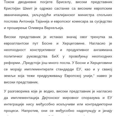
Током дводневне посјете Бриселу, високи представник
Кристиjан Ш
мит је одржао састанке са високим европским
званичницима, укључујући италијанског министра спољних
послова Антонија Тајанија и европског комесара за сусједство
и проширење Оливера Вархељија.
Високи представник је истакао значај овог тренутка за
евроатлантски пут Босне и Херцеговине. Нагласио је
неопходност конструктивног и продуктивног ангажмана
политичког руководства БиХ у провођењу неопходних
реформи. „Предстоји још много посла. У Босни и Херцеговини
се морају имплементирати стандарди ЕУ, као и у свакој
земљи која тежи придруживању Европској унији,“ навео је
високи представник.
У разговорима које је водио, високи представник је нагласио
да имплементација Дејтонског мировног споразума и ЕУ
интеграције нису међусобно искључиви или контрадикторни
процеси. Напротив, они се међусобно надопуњују и јачају