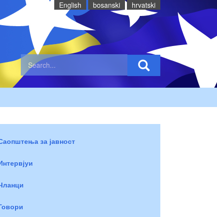
English
bosanski
hrvatski
Саопштења за јавност
Интервјуи
Чланци
Говори