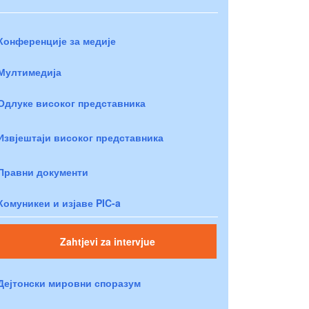
Конференције за медије
Мултимедија
Одлуке високог представника
Извјештаји високог представника
Правни документи
Комуникеи и изјаве PIC-a
Zahtjevi za intervjue
Дејтонски мировни споразум