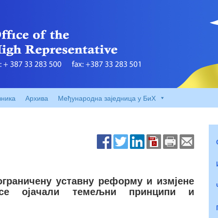
вника
Архива
Међународна заједница у БиХ
ограничену уставну реформу и измјене
се ојачали темељни принципи и