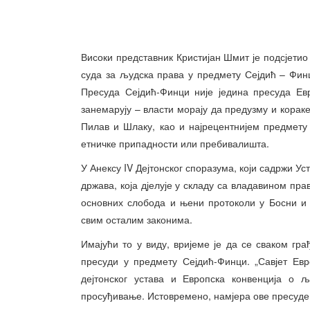
Високи представник Кристијан Шмит је подсјетио
суда за људска права у предмету Сејдић – Финц
Пресуда Сејдић-Финци није једина пресуда Ев
занемарују – власти морају да предузму и кораке
Пилав и Шлаку, као и најрецентнијем предмету
етничке припадности или пребивалишта.
У Анексу IV Дејтонског споразума, који садржи Ус
држава, која дјелује у складу са владавином пра
основних слобода и њени протоколи у Босни и 
свим осталим законима.
Имајући то у виду, вријеме је да се сваком гр
пресуди у предмету Сејдић-Финци. „Савјет Ев
дејтонског устава и Европска конвенција о 
просуђивање. Истовремено, намјера ове пресуде 