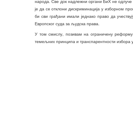
народа. Све док надлежни органи БиХ не одлуче д
је да се отклони дискриминација у изборном пр
би сви грађани имали једнако право да учеству
Европског суда за људска права.
У том смислу, позивам на ограничену реформу
темељних принципа и транспарентности избора у 