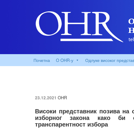
Почетна
O OHR-у
Одлуке високог предста
23.12.2021
OHR
Високи представник позива на 
изборног закона како би 
транспарентност избора