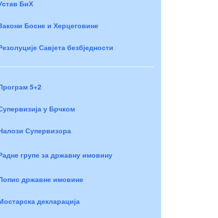
Устав БиХ
Закони Босне и Херцеговине
Резолуције Савјета безбједности
Програм 5+2
Супервизија у Брчком
Налози Супервизора
Радне групе за државну имовину
Попис државне имовине
Мостарска декларација