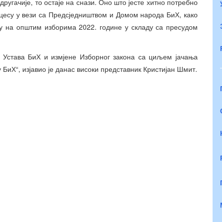
ругачије, то остаје на снази. Оно што јесте хитно потребно
оцесу у вези са Предсједништвом и Домом народа БиХ, како
ју на општим изборима 2022. године у складу са пресудом
 Устава БиХ и измјене Изборног закона са циљем јачања
БиХ“, изјавио је данас високи представник Кристијан Шмит.