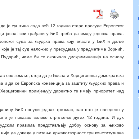
 да је суштина сада већ 12 година старе пресуде Европског
и јасна: сви грађани у БиХ треба да имају једнака права.
ропског суда за људска права коју власти у БиХ и даље
 које је тај суд наложио у пресудама у предметима Зорнић,
 Пударић, чиме би се окончала дискриминација на основу
тав ове земље, стоји да је Босна и Херцеговина демократска
ва и да се Европска конвенција за заштиту људских права и
Херцеговини примјењују директно те имају приоритет над
ађанину БиХ понуди једнак третман, као што је наведено у
ропе је показао велико стрпљење дугих 12 година. И дух
људским правима представљају добру основу за њихово
није да доведе у питање државотворност три конститутивна