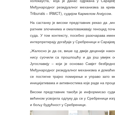
холокауста,” која је данас одржана у Сараје
Међународног резидуалног механизма за кривичн
Tribunals – IRMCT), судијом Кармелом Агијусом.
На састанку је високи представник рекао да „
ратним злочинима и омаловажавају геноцид поч
суда. У том контексту, посебно разочарава им
интерпретирају догађаје у Сребреници и Сарајеву
„Жалосно је да се, више од двије деценије нако
нису суочили са прошлошћу и да још увијек о
Југославију – који је основао Савјет безбјед
Међународног резидуалног механизма и домаћих 
се постигне трајно помирење и управо зато м
иницијативама и активностима које раде на проц
Високи представник такође је информисао суд
већином усвојила одлуку да се у Сребреници из
и бољу будућност у Сребреници.