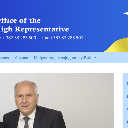
вника
Архива
Међународна заједница у БиХ