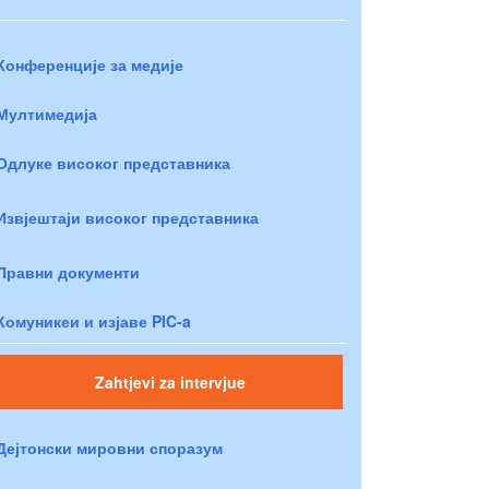
Конференције за медије
Мултимедија
Одлуке високог представника
Извјештаји високог представника
Правни документи
Комуникеи и изјаве PIC-a
Zahtjevi za intervjue
Дејтонски мировни споразум