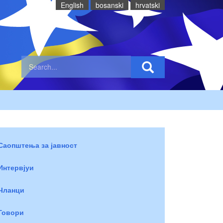
English
bosanski
hrvatski
Саопштења за јавност
Интервјуи
Чланци
Говори