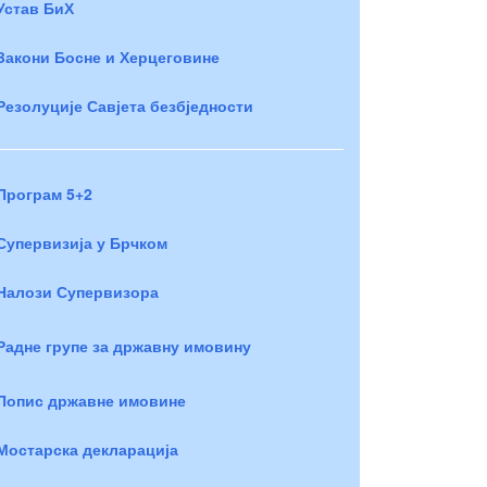
Устав БиХ
Закони Босне и Херцеговине
Резолуције Савјета безбједности
Програм 5+2
Супервизија у Брчком
Налози Супервизора
Радне групе за државну имовину
Попис државне имовине
Мостарска декларација