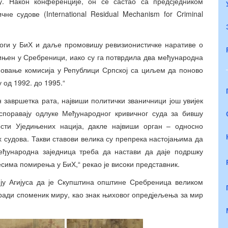
ву. Након конференције, он се састао са предсједником
е судове (International Residual Mechanism for Criminal
многи у БиХ и даље промовишу ревизионистичке наративе о
ињен у Сребреници, иако су га потврдила два међународна
еновање комисија у Републици Српској са циљем да поново
 од 1992. до 1995.“
н завршетка рата, највиши политички званичници још увијек
споравају одлуке Међународног кривичног суда за бившу
ности Уједињених нација, дакле највиши орган – односно
судова. Такви ставови велика су препрека настојањима да
еђународна заједница треба да настави да даје подршку
есима помирења у БиХ,“ рекао је високи представник.
ију Агијуса да је Скупштина општине Сребреница великом
гради споменик миру, као знак њиховог опредјељења за мир