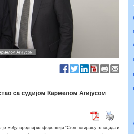
Кармелом Агијусом
стао са судијом Кармелом Агијусом
о је међународној конференцији “Стоп негирању геноцида и