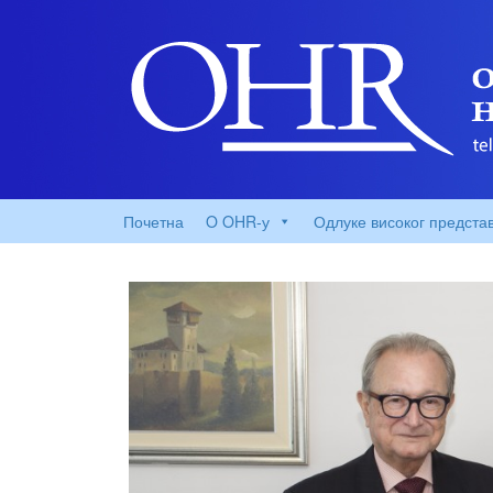
Почетна
O OHR-у
Одлуке високог предста