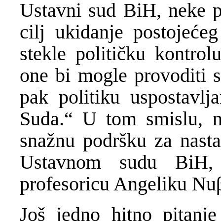
Ustavni sud BiH, neke po
cilj ukidanje postojeće
stekle političku kontro
one bi mogle provoditi sv
pak politiku uspostavlj
Suda.“ U tom smislu, ne
snažnu podršku za nastav
Ustavnom sudu BiH, 
profesoricu Angeliku Nu
Još jedno hitno pitanj