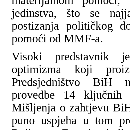
materijalnom pomoći, 
jedinstva, što se naj
postizanja političkog d
pomoći od MMF-a.
Visoki predstavnik 
optimizma koji proi
Predsjedništvo BiH n
provedbe 14 ključnih p
Mišljenja o zahtjevu BiH
puno uspjeha u tom pr