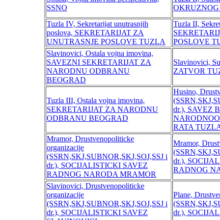
SSNO
OKRUZNOG 
Tuzla IV, Sekretarijat unutrasnjih
Tuzla II, Sekre
poslova, SEKRETARIJAT ZA
SEKRETARI
UNUTRASNJE POSLOVE TUZLA
POSLOVE T
Slavinovici, Ostala vojna imovina,
SAVEZNI SEKRETARIJAT ZA
Slavinovici, 
NARODNU ODBRANU
ZATVOR TU
BEOGRAD
Husino, Drustv
Tuzla III, Ostala vojna imovina,
(SSRN,SKJ,S
SEKRETARIJAT ZA NARODNU
dr.), SAVEZ
ODBRANU BEOGRAD
NARODNOO
RATA TUZL
Mramor, Drustvenopoliticke
Mramor, Drustv
organizacije
(SSRN,SKJ,S
(SSRN,SKJ,SUBNOR,SKJ,SOJ,SSJ i
dr.), SOCIJ
dr.), SOCIJALISTICKI SAVEZ
RADNOG N
RADNOG NARODA MRAMOR
Slavinovici, Drustvenopoliticke
organizacije
Plane, Drustve
(SSRN,SKJ,SUBNOR,SKJ,SOJ,SSJ i
(SSRN,SKJ,S
dr.), SOCIJALISTICKI SAVEZ
dr.), SOCIJ