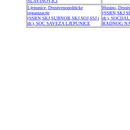
SLAVINOVICI
Ljepunice, Drustvenopoliticke
Husino, Drustv
organizacije
(SSRN,SKJ,S
(SSRN,SKJ,SUBNOR,SKJ,SOJ,SSJ i
dr.), SOCIJ
dr.), SOC SAVEZA LJEPUNICE
RADNOG NA