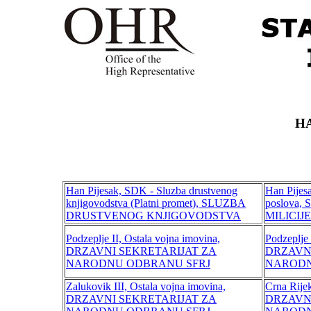
H
Han Pijesak, SDK - Sluzba drustvenog
Han Pijesa
knjigovodstva (Platni promet), SLUZBA
poslova
DRUSTVENOG KNJIGOVODSTVA
MILICIJE
Podzeplje II, Ostala vojna imovina,
Podzeplje 
DRZAVNI SEKRETARIJAT ZA
DRZAVN
NARODNU ODBRANU SFRJ
NARODN
Zalukovik III, Ostala vojna imovina,
Crna Rijek
DRZAVNI SEKRETARIJAT ZA
DRZAVN