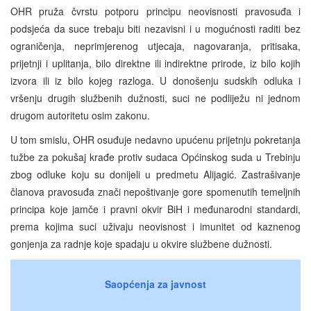
OHR pruža čvrstu potporu principu neovisnosti pravosuđa i
podsjeća da suce trebaju biti nezavisni i u mogućnosti raditi bez
ograničenja, neprimjerenog utjecaja, nagovaranja, pritisaka,
prijetnji i uplitanja, bilo direktne ili indirektne prirode, iz bilo kojih
izvora ili iz bilo kojeg razloga. U donošenju sudskih odluka i
vršenju drugih službenih dužnosti, suci ne podliježu ni jednom
drugom autoritetu osim zakonu.
U tom smislu, OHR osuđuje nedavno upućenu prijetnju pokretanja
tužbe za pokušaj krađe protiv sudaca Općinskog suda u Trebinju
zbog odluke koju su donijeli u predmetu Alijagić. Zastrašivanje
članova pravosuđa znači nepoštivanje gore spomenutih temeljnih
principa koje jamče i pravni okvir BiH i međunarodni standardi,
prema kojima suci uživaju neovisnost i imunitet od kaznenog
gonjenja za radnje koje spadaju u okvire službene dužnosti.
Saopćenja za javnost