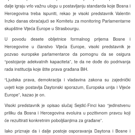
dalje igraju vrlo važnu ulogu u postavljanju standarda koje Bosna i
Hercegovina treba ispuniti, rekao je visoki predstavnik Valentin
Inzko danas obraćajući se Komitetu za monitoring Parlamentarne
skupštine Vijeća Europe u Strasbourgu.
U povodu desete obljetnice formalnog prijema Bosne i
Hercegovine u članstvo Vijeća Europe, visoki predstavnik je
pozvao europske parlamentarce da pomognu da se osigura
“postojanje adekvatnih kapaciteta”, te da ne dođe do podrivanja
rada institucija koje štite prava građana BiH.
“Ljudska prava, demokracija i vladavina zakona su zajednički
uvjeti koje postavlja Daytonski sporazum, Europska unija i Vijeće
Europe”, kazao je on.
Visoki predstavnik je opisao slučaj Sejdić-Finci kao “jedinstvenu
priliku da Bosna i Hercegovina evoluira u pozitivnom pravcu koji
će rezultirati konkretnim poboljšanjima za građane”.
Iako priznaje da i dalje postoje osporavanja Daytona i Bosne i