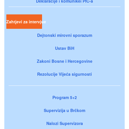
Deklaracije i komunikei PIC-a
Zahtjevi za intervjue
Dejtonski mirovni sporazum
Ustav BiH
Zakoni Bosne i Hercegovine
Rezolucije Vijeća sigurnosti
Program 5+2
Supervizija u Brčkom
Nalozi Supervizora