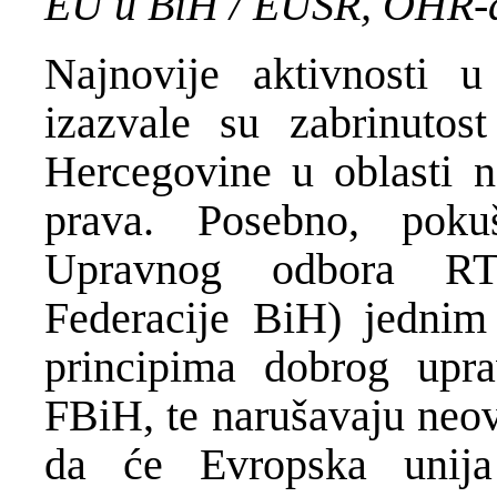
EU u BiH / EUSR, OHR-
Najnovije aktivnosti 
izazvale su zabrinuto
Hercegovine u oblasti n
prava. Posebno, poku
Upravnog odbora RTV
Federacije BiH) jednim
principima dobrog upr
FBiH, te narušavaju neov
da će Evropska unija 