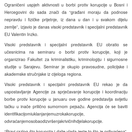
Ograničeni uspjeh aktivnosti u borbi protiv korupcije u Bosni i
Hercegovini do sada znači da “građani moraju da podnose
nepravdu i fizičke prijetnje, iz dana u dan i u svakom dijelu
zemlje”, izjavio je danas visoki predstavnik i specijalni predstavnik
EU Valentin Inzko.
Visoki predstavnik i specijalni predstavnik EU obratio se
učesnicima na seminaru o borbi protiv korupcije, koji je
organizirao Fakultet za kriminalistiku, kriminologiju i sigurnosne
studije u Sarajevu. Seminar je okupio pravosudne, policijske i
akademske stručnjake iz cijeloga regiona.
Visoki predstavnik i specijalni predstavnik EU rekao je da
uspostavljanje Agencije za sprječavanje korupcije i koordinaciju
borbe protiv korupcije u januaru ove godine predstavlja svijetlu
tačku u inače prilično sumornom pejsažu. Agencija će se baviti
identifikacijomiuklanjanjemuzrokakorupcije,
odvraćanjemosobaodizvršenjakrivičnihdjelakorupcije.
“Pravi razlog što korupcija i dalje vlada jeste to što je
prihvaćena
”,