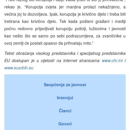
rekao je. “Korupcija cvjeta jer manjina prolazi nekažnjeno, a
većina joj to dozvoljava. Ipak, korupcija je krivično djelo i treba biti
tretirana kao krivično djelo. Tek kada pošteni građani i mediji
počnu redovno prijavljivati korupciju policiji, tužiocima i javnosti
kao nešto što se samo po sebi podrazumijeva, za zvaničnike u
ovoj zemlji će postati
opasno
da prihvataju mito.”
Tekst obraćanja visokog predstavnika i specijalnog predstavnika
EU dostupan je u cijelosti na internet stranicama
www.ohr.int
i
www.eusrbih.eu
Saopćenja za javnost
Intervjui
Članci
Govori