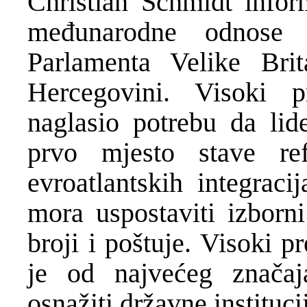
Christian Schmidt infor
međunarodne odnose
Parlamenta Velike Brit
Hercegovini. Visoki p
naglasio potrebu da lid
prvo mjesto stave r
evroatlantskih integraci
mora uspostaviti izborn
broji i poštuje. Visoki 
je od najvećeg značaj
osnažiti državne instituci