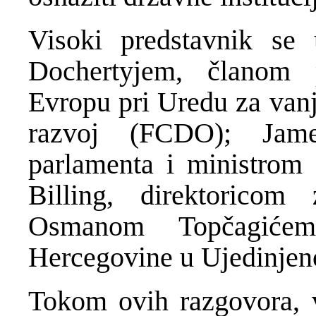
Visoki predstavnik s
Dochertyjem, članom 
Evropu pri Uredu za van
razvoj (FCDO); Jam
parlamenta i ministrom 
Billing, direktoric
Osmanom Topčagiće
Hercegovine u Ujedinjen
Tokom ovih razgovora, v