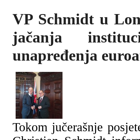
VP Schmidt u Lon
jačanja instit
unapređenja euroa
Tokom jučerašnje posjet