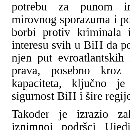
potrebu za punom im
mirovnog sporazuma i po
borbi protiv kriminala 
interesu svih u BiH da p
njen put evroatlantskih 
prava, posebno kroz n
kapaciteta, ključno j
sigurnost BiH i šire regij
Također je izrazio za
iznimnoj podršci Ujed