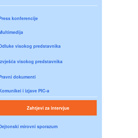
Press konferencije
Multimedija
Odluke visokog predstavnika
Izvješća visokog predstavnika
Pravni dokumenti
Komunikei i izjave PIC-a
Zahtjevi za intervjue
Dejtonski mirovni sporazum