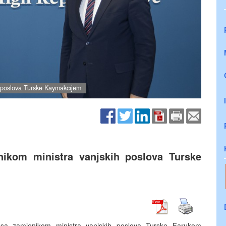
 poslova Turske Kaymakcıјem
ikom ministra vanjskih poslova Turske
e sa zamjenikom ministra vanjskih poslova Turske Farukom