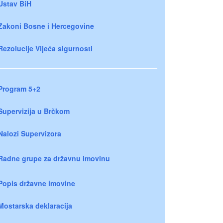
Ustav BiH
Zakoni Bosne i Hercegovine
Rezolucije Vijeća sigurnosti
Program 5+2
Supervizija u Brčkom
Nalozi Supervizora
Radne grupe za državnu imovinu
Popis državne imovine
Mostarska deklaracija