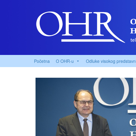
Početna
O OHR-u
Odluke visokog predstavn