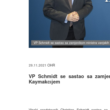
VP Schmidt se sastao sa zamjenikom ministra vanjskih
29.11.2021
OHR
VP Schmidt se sastao sa zamjen
Kaymakcıјem
Visoki predstavnik Christian Schmidt sastao s