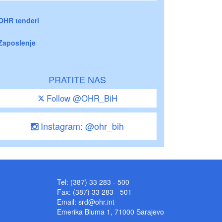
OHR tenderi
Zaposlenje
PRATITE NAS
Follow @OHR_BiH
Instagram: @ohr_bih
Tel: (387) 33 283 - 500
Fax: (387) 33 283 - 501
Email:
srd@ohr.int
Emerika Bluma 1, 71000 Sarajevo