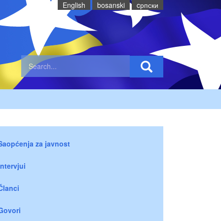
English
bosanski
cрпски
Saopćenja za javnost
Intervjui
Članci
Govori