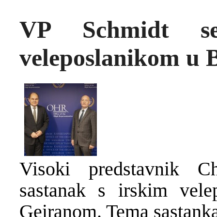
VP Schmidt se
veleposlanikom u
Visoki predstavnik C
sastanak s irskim ve
Geiranom. Tema sastanka 