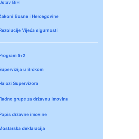
Ustav BiH
Zakoni Bosne i Hercegovine
Rezolucije Vijeća sigurnosti
Program 5+2
Supervizija u Brčkom
Nalozi Supervizora
Radne grupe za državnu imovinu
Popis državne imovine
Mostarska deklaracija