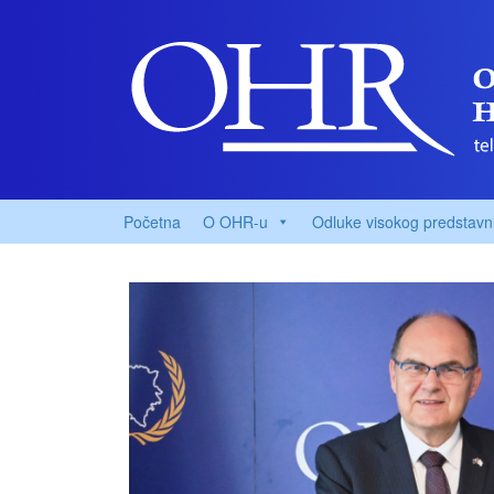
Početna
O OHR-u
Odluke visokog predstavn