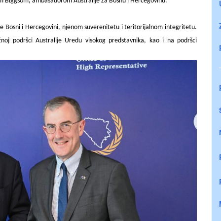
anom Biggsom, ambasadorom Australije za Bosnu i Hercegovinu.
 Bosni i Hercegovini, njenom suverenitetu i teritorijalnom integritetu.
žnoj podršci Australije Uredu visokog predstavnika, kao i na podršci