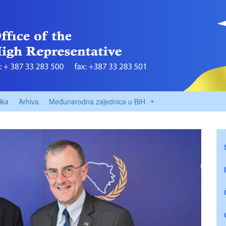
ika
Arhiva
Međunarodna zajednica u BiH