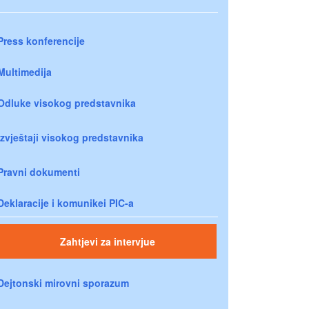
Press konferencije
Multimedija
Odluke visokog predstavnika
Izvještaji visokog predstavnika
Pravni dokumenti
Deklaracije i komunikei PIC-a
Zahtjevi za intervjue
Dejtonski mirovni sporazum