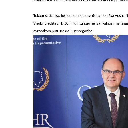
Visoki predstavnik Christian Schmidt sastao se sa Nj.E. I
Tokom sastanka, još jednom je potvrđena podrška Australije
Visoki predstavnik Schmidt izrazio je zahvalnost na sna
evropskom putu Bosne i Hercegovine.