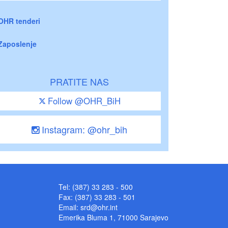
OHR tenderi
Zaposlenje
PRATITE NAS
Follow @OHR_BiH
Instagram: @ohr_bih
Tel: (387) 33 283 - 500
Fax: (387) 33 283 - 501
Email:
srd@ohr.int
Emerika Bluma 1, 71000 Sarajevo