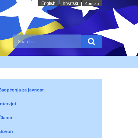
English
hrvatski
cрпски
Saopćenja za javnost
Intervjui
Članci
Govori