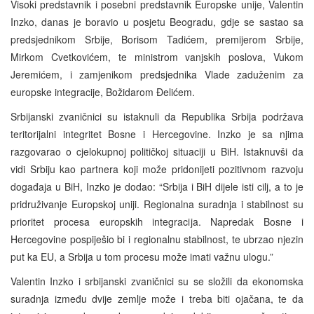
Visoki predstavnik i posebni predstavnik Europske unije, Valentin
Inzko, danas je boravio u posjetu Beogradu, gdje se sastao sa
predsjednikom Srbije, Borisom Tadićem, premijerom Srbije,
Mirkom Cvetkovićem, te ministrom vanjskih poslova, Vukom
Jeremićem, i zamjenikom predsjednika Vlade zaduženim za
europske integracije, Božidarom Đelićem.
Srbijanski zvaničnici su istaknuli da Republika Srbija podržava
teritorijalni integritet Bosne i Hercegovine. Inzko je sa njima
razgovarao o cjelokupnoj političkoj situaciji u BiH. Istaknuvši da
vidi Srbiju kao partnera koji može pridonijeti pozitivnom razvoju
događaja u BiH, Inzko je dodao: “Srbija i BiH dijele isti cilj, a to je
pridruživanje Europskoj uniji. Regionalna suradnja i stabilnost su
prioritet procesa europskih integracija. Napredak Bosne i
Hercegovine pospiješio bi i regionalnu stabilnost, te ubrzao njezin
put ka EU, a Srbija u tom procesu može imati važnu ulogu.”
Valentin Inzko i srbijanski zvaničnici su se složili da ekonomska
suradnja između dvije zemlje može i treba biti ojačana, te da