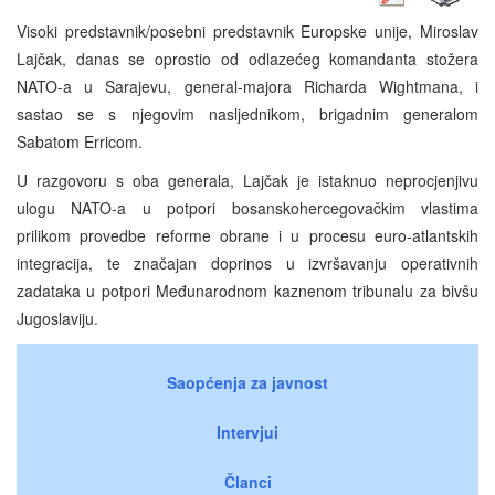
Visoki predstavnik/posebni predstavnik Europske unije, Miroslav
Lajčak, danas se oprostio od odlazećeg komandanta stožera
NATO-a u Sarajevu, general-majora Richarda Wightmana, i
sastao se s njegovim nasljednikom, brigadnim generalom
Sabatom Erricom.
U razgovoru s oba generala, Lajčak je istaknuo neprocjenjivu
ulogu NATO-a u potpori bosanskohercegovačkim vlastima
prilikom provedbe reforme obrane i u procesu euro-atlantskih
integracija, te značajan doprinos u izvršavanju operativnih
zadataka u potpori Međunarodnom kaznenom tribunalu za bivšu
Jugoslaviju.
Saopćenja za javnost
Intervjui
Članci