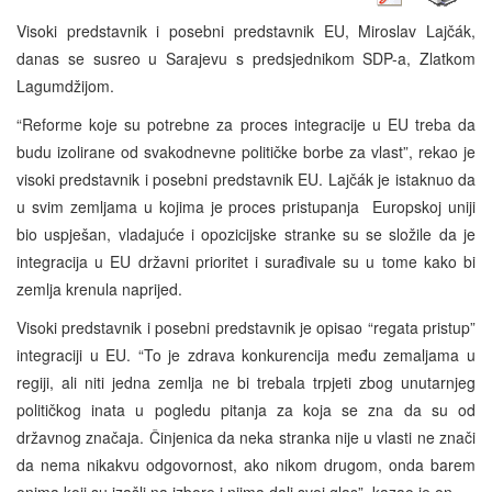
Visoki predstavnik i posebni predstavnik EU, Miroslav Lajčák,
danas se susreo u Sarajevu s predsjednikom SDP-a, Zlatkom
Lagumdžijom.
“Reforme koje su potrebne za proces integracije u EU treba da
budu izolirane od svakodnevne političke borbe za vlast”, rekao je
visoki predstavnik i posebni predstavnik EU. Lajčák je istaknuo da
u svim zemljama u kojima je proces pristupanja Europskoj uniji
bio uspješan, vladajuće i opozicijske stranke su se složile da je
integracija u EU državni prioritet i surađivale su u tome kako bi
zemlja krenula naprijed.
Visoki predstavnik i posebni predstavnik je opisao “regata pristup”
integraciji u EU. “To je zdrava konkurencija među zemaljama u
regiji, ali niti jedna zemlja ne bi trebala trpjeti zbog unutarnjeg
političkog inata u pogledu pitanja za koja se zna da su od
državnog značaja. Činjenica da neka stranka nije u vlasti ne znači
da nema nikakvu odgovornost, ako nikom drugom, onda barem
onima koji su izašli na izbore i njima dali svoj glas”, kazao je on.