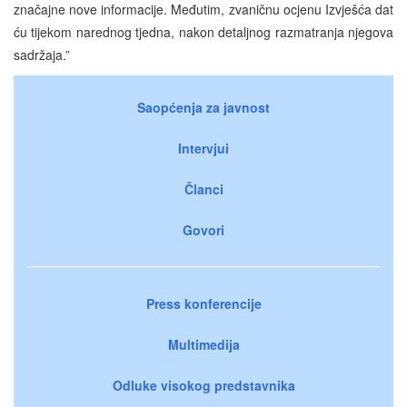
značajne nove informacije. Međutim, zvaničnu ocjenu Izvješća dat
ću tijekom narednog tjedna, nakon detaljnog razmatranja njegova
sadržaja.”
Saopćenja za javnost
Intervjui
Članci
Govori
Press konferencije
Multimedija
Odluke visokog predstavnika