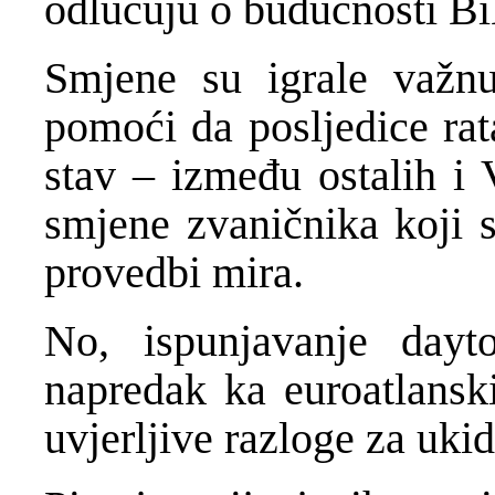
odlučuju o budućnosti B
Smjene su igrale važn
pomoći da posljedice rat
stav – između ostalih i 
smjene zvaničnika koji s
provedbi mira.
No, ispunjavanje day
napredak ka euroatlanski
uvjerljive razloge za uki