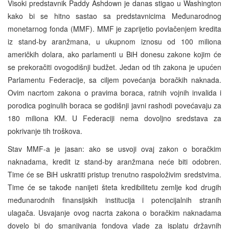
Visoki predstavnik Paddy Ashdown je danas stigao u Washington
kako bi se hitno sastao sa predstavnicima Međunarodnog
monetarnog fonda (MMF). MMF je zaprijetio povlačenjem kredita
iz stand-by aranžmana, u ukupnom iznosu od 100 miliona
američkih dolara, ako parlamenti u BiH donesu zakone kojim će
se prekoračiti ovogodišnji budžet. Jedan od tih zakona je upućen
Parlamentu Federacije, sa ciljem povećanja boračkih naknada.
Ovim nacrtom zakona o pravima boraca, ratnih vojnih invalida i
porodica poginulih boraca se godišnji javni rashodi povećavaju za
180 miliona KM. U Federaciji nema dovoljno sredstava za
pokrivanje tih troškova.
Stav MMF-a je jasan: ako se usvoji ovaj zakon o boračkim
naknadama, kredit iz stand-by aranžmana neće biti odobren.
Time će se BiH uskratiti pristup trenutno raspoloživim sredstvima.
Time će se takođe nanijeti šteta kredibilitetu zemlje kod drugih
međunarodnih finansijskih institucija i potencijalnih stranih
ulagača. Usvajanje ovog nacrta zakona o boračkim naknadama
dovelo bi do smanjivanja fondova vlade za isplatu državnih