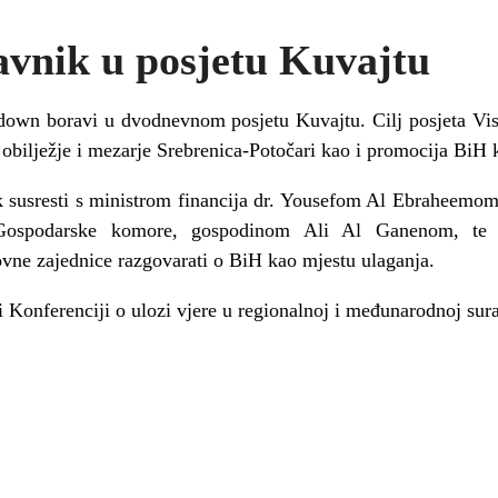
avnik u posjetu Kuvajtu
own boravi u dvodnevnom posjetu Kuvajtu. Cilj posjeta Vis
bilježje i mezarje Srebrenica-Potočari kao i promocija BiH 
k susresti s ministrom financija dr. Yousefom Al Ebraheemom.
 Gospodarske komore, gospodinom Ali Al Ganenom, te 
vne zajednice razgovarati o BiH kao mjestu ulaganja.
i Konferenciji o ulozi vjere u regionalnoj i međunarodnoj sura