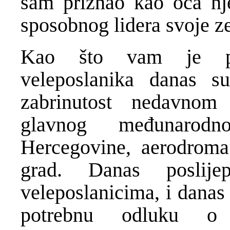
sam priznao kao oca nj
sposobnog lidera svoje z
Kao što vam je poz
veleposlanika danas s
zabrinutost nedavno
glavnog međunarod
Hercegovine, aerodroma 
grad. Danas poslij
veleposlanicima, i danas 
potrebnu odluku o 