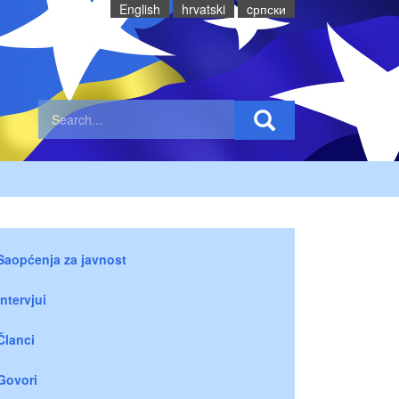
English
hrvatski
cрпски
Saopćenja za javnost
Intervjui
Članci
Govori