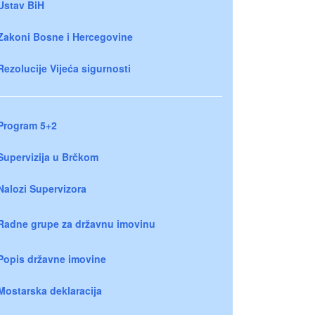
Ustav BiH
Zakoni Bosne i Hercegovine
Rezolucije Vijeća sigurnosti
Program 5+2
Supervizija u Brčkom
Nalozi Supervizora
Radne grupe za državnu imovinu
Popis državne imovine
Mostarska deklaracija