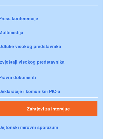
Press konferencije
Multimedija
Odluke visokog predstavnika
Izvještaji visokog predstavnika
Pravni dokumenti
Deklaracije i komunikei PIC-a
Zahtjevi za intervjue
Dejtonski mirovni sporazum