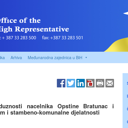
ika
Arhiva
Međunarodna zajednica u BiH
duznosti nacelnika Opstine Bratunac i
zam i stambeno-komunalne djelatnosti