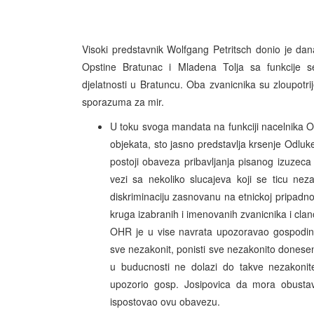
Visoki predstavnik Wolfgang Petritsch donio je da
Opstine Bratunac i Mladena Tolja sa funkcije s
djelatnosti u Bratuncu. Oba zvanicnika su zloupotri
sporazuma za mir.
U toku svoga mandata na funkciji nacelnika Op
objekata, sto jasno predstavlja krsenje Odluk
postoji obaveza pribavljanja pisanog izuzec
vezi sa nekoliko slucajeva koji se ticu nez
diskriminaciju zasnovanu na etnickoj pripadnos
kruga izabranih i imenovanih zvanicnika i cla
OHR je u vise navrata upozoravao gospodina 
sve nezakonit, ponisti sve nezakonito donesene
u buducnosti ne dolazi do takve nezakoni
upozorio gosp. Josipovica da mora obustavit
ispostovao ovu obavezu.