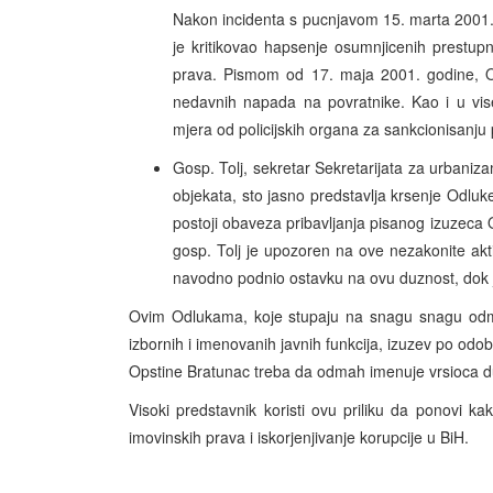
Nakon incidenta s pucnjavom 15. marta 2001. g
je kritikovao hapsenje osumnjicenih prestupni
prava. Pismom od 17. maja 2001. godine, O
nedavnih napada na povratnike. Kao i u vise
mjera od policijskih organa za sankcionisanju p
Gosp. Tolj, sekretar Sekretarijata za urbaniz
objekata, sto jasno predstavlja krsenje Odluk
postoji obaveza pribavljanja pisanog izuzec
gosp. Tolj je upozoren na ove nezakonite akt
navodno podnio ostavku na ovu duznost, dok je u
Ovim Odlukama, koje stupaju na snagu snagu odmah
izbornih i imenovanih javnih funkcija, izuzev po od
Opstine Bratunac treba da odmah imenuje vrsioca du
Visoki predstavnik koristi ovu priliku da ponovi ka
imovinskih prava i iskorjenjivanje korupcije u BiH.