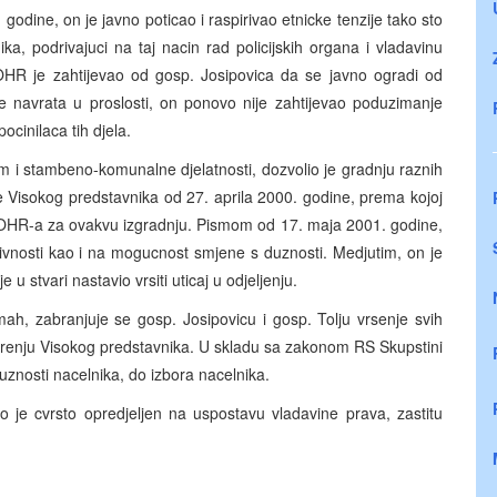
odine, on je javno poticao i raspirivao etnicke tenzije tako sto
ka, podrivajuci na taj nacin rad policijskih organa i vladavinu
HR je zahtijevao od gosp. Josipovica da se javno ogradi od
 navrata u proslosti, on ponovo nije zahtijevao poduzimanje
ocinilaca tih djela.
am i stambeno-komunalne djelatnosti, dozvolio je gradnju raznih
e Visokog predstavnika od 27. aprila 2000. godine, prema kojoj
a OHR-a za ovakvu izgradnju. Pismom od 17. maja 2001. godine,
ivnosti kao i na mogucnost smjene s duznosti. Medjutim, on je
 stvari nastavio vrsiti uticaj u odjeljenju.
, zabranjuje se gosp. Josipovicu i gosp. Tolju vrsenje svih
obrenju Visokog predstavnika. U skladu sa zakonom RS Skupstini
znosti nacelnika, do izbora nacelnika.
ko je cvrsto opredjeljen na uspostavu vladavine prava, zastitu