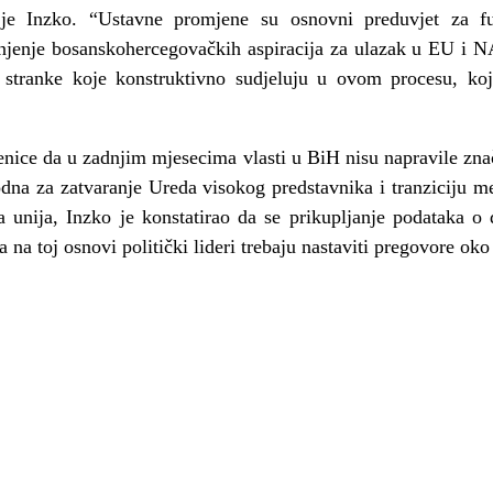
o je Inzko. “Ustavne promjene su osnovni preduvjet za f
spunjenje bosanskohercegovačkih aspiracija za ulazak u EU i 
e stranke koje konstruktivno sudjeluju u ovom procesu, k
jenice da u zadnjim mjesecima vlasti u BiH nisu napravile zna
hodna za zatvaranje Ureda visokog predstavnika i tranziciju 
 unija, Inzko je konstatirao da se prikupljanje podataka o
 na toj osnovi politički lideri trebaju nastaviti pregovore oko