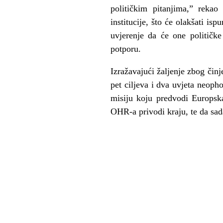
političkim pitanjima,” reka
institucije, što će olakšati i
uvjerenje da će one političk
potporu.
Izražavajući žaljenje zbog čin
pet ciljeva i dva uvjeta neop
misiju koju predvodi Europska
OHR-a privodi kraju, te da sada