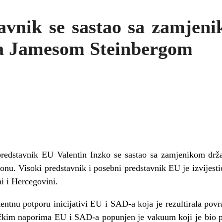
tavnik se sastao sa zamjen
a Jamesom Steinbergom
 predstavnik EU Valentin Inzko se sastao sa zamjenikom d
nu. Visoki predstavnik i posebni predstavnik EU je izvijesti
ni i Hercegovini.
entnu potporu inicijativi EU i SAD-a koja je rezultirala povr
ičkim naporima EU i SAD-a popunjen je vakuum koji je bio p