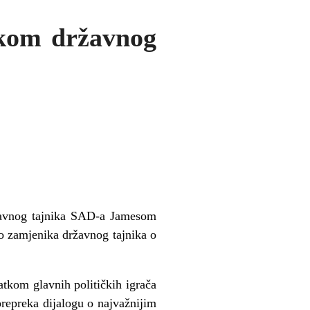
ikom državnog
ržavnog tajnika SAD-a Jamesom
o zamjenika državnog tajnika o
atkom glavnih političkih igrača
repreka dijalogu o najvažnijim