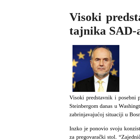
Visoki preds
tajnika SAD-
Visoki predstavnik i posebni
Steinbergom danas u Washingto
zabrinjavajućoj situaciji u Bos
Inzko je ponovio svoju konzist
za pregovarački stol. “Zajedn