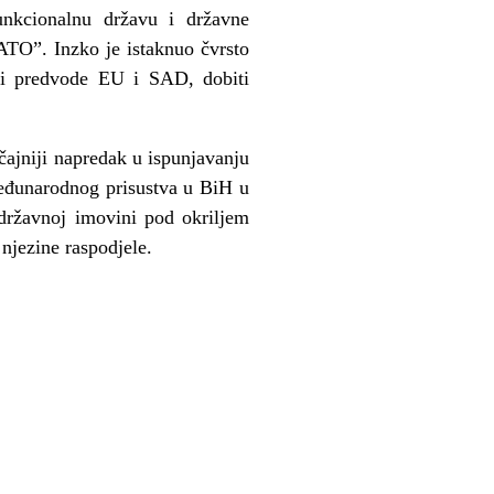
unkcionalnu državu i državne
NATO”. Inzko je istaknuo čvrsto
oji predvode EU i SAD, dobiti
čajniji napredak u ispunjavanju
međunarodnog prisustva u BiH u
 državnoj imovini pod okriljem
 njezine raspodjele.