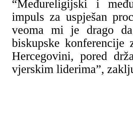
“Međureligijski i među
impuls za uspješan proc
veoma mi je drago da 
biskupske konferencije 
Hercegovini, pored drža
vjerskim liderima”, zaklj