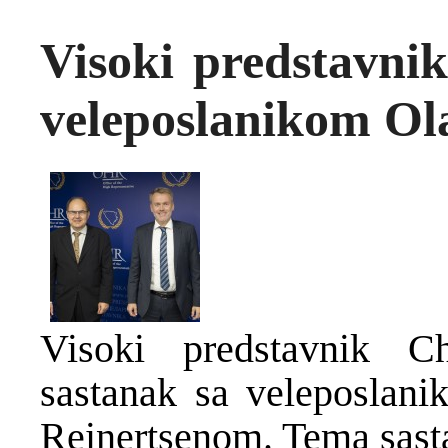
Visoki predstavnik
veleposlanikom O
Visoki predstavnik C
sastanak sa veleposla
Reinertsenom. Tema sasta