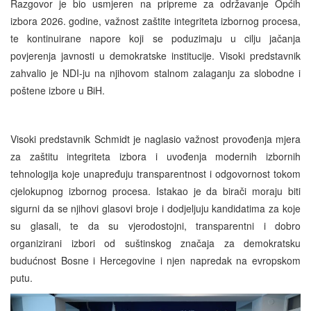
Razgovor je bio usmjeren na pripreme za održavanje Općih
izbora 2026. godine, važnost zaštite integriteta izbornog procesa,
te kontinuirane napore koji se poduzimaju u cilju jačanja
povjerenja javnosti u demokratske institucije. Visoki predstavnik
zahvalio je NDI-ju na njihovom stalnom zalaganju za slobodne i
poštene izbore u BiH.
Visoki predstavnik Schmidt je naglasio važnost provođenja mjera
za zaštitu integriteta izbora i uvođenja modernih izbornih
tehnologija koje unapređuju transparentnost i odgovornost tokom
cjelokupnog izbornog procesa. Istakao je da birači moraju biti
sigurni da se njihovi glasovi broje i dodjeljuju kandidatima za koje
su glasali, te da su vjerodostojni, transparentni i dobro
organizirani izbori od suštinskog značaja za demokratsku
budućnost Bosne i Hercegovine i njen napredak na evropskom
putu.