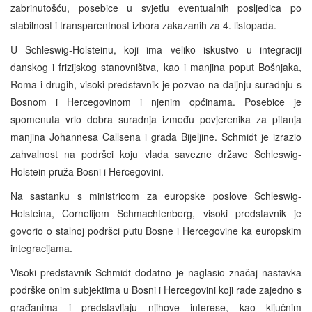
zabrinutošću, posebice u svjetlu eventualnih posljedica po
stabilnost i transparentnost izbora zakazanih za 4. listopada.
U Schleswig-Holsteinu, koji ima veliko iskustvo u integraciji
danskog i frizijskog stanovništva, kao i manjina poput Bošnjaka,
Roma i drugih, visoki predstavnik je pozvao na daljnju suradnju s
Bosnom i Hercegovinom i njenim općinama. Posebice je
spomenuta vrlo dobra suradnja između povjerenika za pitanja
manjina Johannesa Callsena i grada Bijeljine. Schmidt je izrazio
zahvalnost na podršci koju vlada savezne države Schleswig-
Holstein pruža Bosni i Hercegovini.
Na sastanku s ministricom za europske poslove Schleswig-
Holsteina, Cornelijom Schmachtenberg, visoki predstavnik je
govorio o stalnoj podršci putu Bosne i Hercegovine ka europskim
integracijama.
Visoki predstavnik Schmidt dodatno je naglasio značaj nastavka
podrške onim subjektima u Bosni i Hercegovini koji rade zajedno s
građanima i predstavljaju njihove interese, kao ključnim