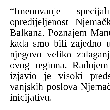
“Imenovanje specija
opredijeljenost Njema
Balkana. Poznajem Manu
kada smo bili zajedno 
njegovo veliko zalagan
ovog regiona. Radujem 
izjavio je visoki preds
vanjskih poslova Njema
inicijativu.