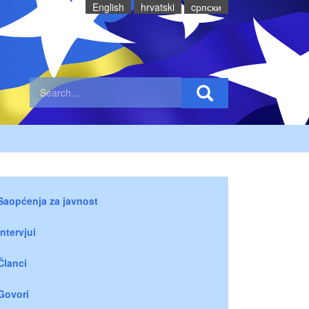
English
hrvatski
cрпски
Saopćenja za javnost
Intervjui
Članci
Govori