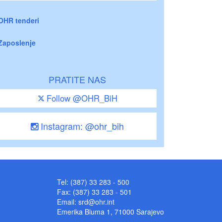
OHR tenderi
Zaposlenje
PRATITE NAS
Follow @OHR_BiH
Instagram: @ohr_bih
Tel: (387) 33 283 - 500
Fax: (387) 33 283 - 501
Email:
srd@ohr.int
Emerika Bluma 1, 71000 Sarajevo