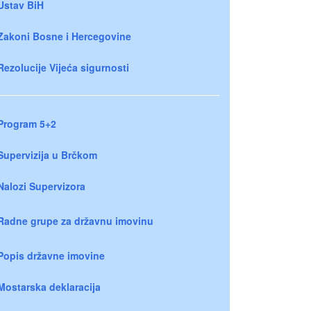
Ustav BiH
Zakoni Bosne i Hercegovine
Rezolucije Vijeća sigurnosti
Program 5+2
Supervizija u Brčkom
Nalozi Supervizora
Radne grupe za državnu imovinu
Popis državne imovine
Mostarska deklaracija