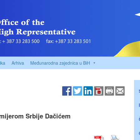
ika
Arhiva
Međunarodna zajednica u BiH
emijerom Srbije Dačićem