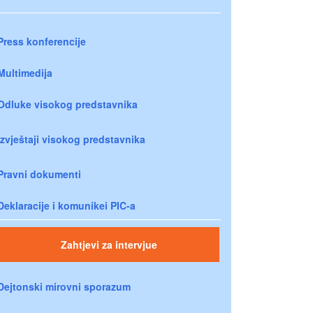
Press konferencije
Multimedija
Odluke visokog predstavnika
Izvještaji visokog predstavnika
Pravni dokumenti
Deklaracije i komunikei PIC-a
Zahtjevi za intervjue
Dejtonski mirovni sporazum