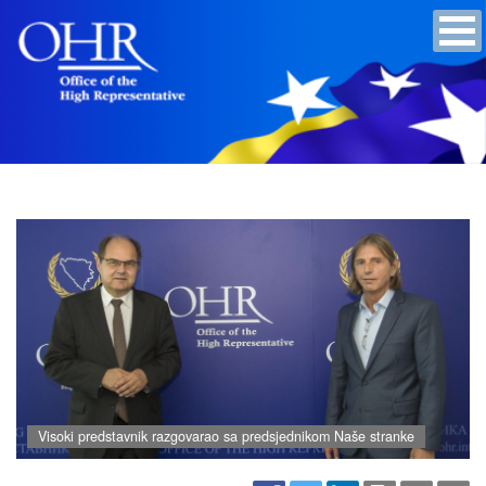
Visoki predstavnik razgovarao sa predsjednikom Naše stranke