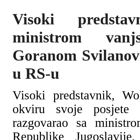
Visoki predsta
ministrom vanj
Goranom Svilanovic
u RS-u
Visoki predstavnik, Wo
okviru svoje posjete 
razgovarao sa ministr
Republike Jugoslavij