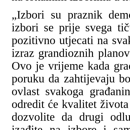
„Izbori su praznik demo
izbori se prije svega ti
pozitivno utjecati na sv
izraz grandioznih planov
Ovo je vrijeme kada građ
poruku da zahtijevaju bo
ovlast svakoga građanin
odredit će kvalitet život
dozvolite da drugi odl
izađite na izbore i sa