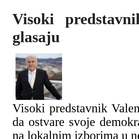
Visoki predstavn
glasaju
Visoki predstavnik Vale
da ostvare svoje demokra
na lokalnim izborima u n