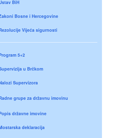
Ustav BiH
Zakoni Bosne i Hercegovine
Rezolucije Vijeća sigurnosti
Program 5+2
Supervizija u Brčkom
Nalozi Supervizora
Radne grupe za državnu imovinu
Popis državne imovine
Mostarska deklaracija