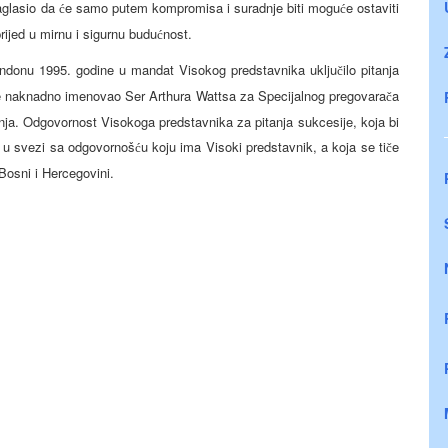
naglasio da
e samo putem kompromisa i suradnje biti mogu
e ostaviti
ć
ć
rijed u mirnu i sigurnu budu
nost.
ć
ondonu 1995. godine u mandat Visokog predstavnika uklju
ilo pitanja
č
 je naknadno imenovao Ser Arthura Wattsa za Specijalnog pregovara
a
č
anja. Odgovornost Visokoga predstavnika za pitanja sukcesije, koja bi
e u svezi sa odgovornoš
u koju ima Visoki predstavnik, a koja se ti
e
ć
č
osni i Hercegovini.