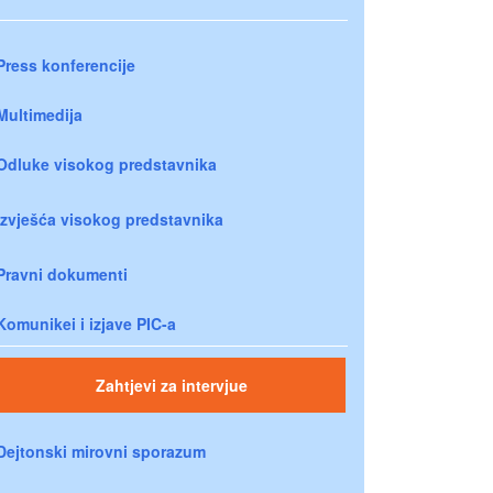
Press konferencije
Multimedija
Odluke visokog predstavnika
Izvješća visokog predstavnika
Pravni dokumenti
Komunikei i izjave PIC-a
Zahtjevi za intervjue
Dejtonski mirovni sporazum