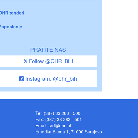
OHR tenderi
Zaposlenje
PRATITE NAS
Follow @OHR_BiH
Instagram: @ohr_bih
Tel: (387) 33 283 - 500
Fax: (387) 33 283 - 501
Email:
srd@ohr.int
Emerika Bluma 1, 71000 Sarajevo