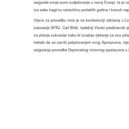
osigurale svoje puno sudjelovanje u novoj Europi, te je 
iza sebe tragi
nu ostavštinu proteklih godina i krenuti nap
č
Vije
e za provedbu mira je na konferenciji odr
anoj u L
ć
ž
sukcesije SFRJ. Carl Bildt, tadašnji Visoki predstavnik
za pitanja sukcesije kako bi iznašao rješenje za ova pit
trebalo da se završi potpisivanjem ovog Sporazuma, nij
osiguranja provedbe Daytonskog mirovnog sporazuma u B