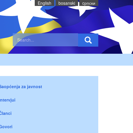
English
bosanski
cрпски
Saopćenja za javnost
Intervjui
Članci
Govori