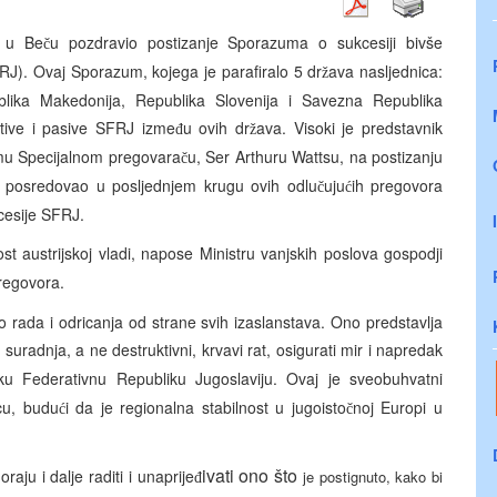
s u Be
u pozdravio postizanje Sporazuma o sukcesiji bivše
č
RJ). Ovaj Sporazum, kojega je parafiralo 5 dr
ava nasljednica:
ž
lika Makedonija, Republika Slovenija i Savezna Republika
ktive i pasive SFRJ izme
u ovih dr
ava. Visoki je predstavnik
đ
ž
mu Specijalnom pregovara
u, Ser Arthuru Wattsu, na postizanju
č
k posredovao u posljednjem krugu ovih odlu
uju
ih pregovora
č
ć
cesije SFRJ.
ost austrijskoj vladi, napose Ministru vanjskih poslova gospodji
regovora.
o rada i odricanja od strane svih izaslanstava. Ono predstavlja
 suradnja, a ne destruktivni, krvavi rat, osigurati mir i napredak
ku Federativnu Republiku Jugoslaviju. Ovaj je sveobuhvatni
cu, budu
i da je regionalna stabilnost u jugoisto
noj Europi u
ć
č
ivati ono što
raju i dalje raditi i unaprije
je postignuto, kako bi
đ