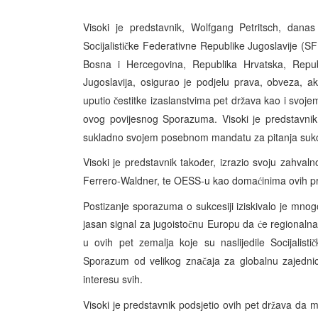
Visoki je predstavnik, Wolfgang Petritsch, dana
Socijalisti
ke Federativne Republike Jugoslavije (SF
č
Bosna i Hercegovina, Republika Hrvatska, Repub
Jugoslavija, osigurao je podjelu prava, obveza, a
uputio
estitke izaslanstvima pet dr
ava kao i svoje
č
ž
ovog povijesnog Sporazuma. Visoki je predstavni
sukladno svojem posebnom mandatu za pitanja suk
Visoki je predstavnik tako
er, izrazio svoju zahvaln
đ
Ferrero-Waldner, te OESS-u kao doma
inima ovih p
ć
Postizanje sporazuma o sukcesiji iziskivalo je mnog
jasan signal za jugoisto
nu Europu da
e regionalna
č
ć
u ovih pet zemalja koje su naslijedile Socijalisti
č
Sporazum od velikog zna
aja za globalnu zajedni
č
interesu svih.
Visoki je predstavnik podsjetio ovih pet dr
ava da mo
ž