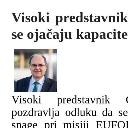
Visoki predstavni
se ojačaju kapaci
Visoki predstavnik C
pozdravlja odluku da se
snage pri misiji EUFOR