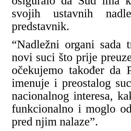
osiguralo da Sud ima ka
svojih ustavnih nadle
predstavnik.
“Nadležni organi sada t
novi suci što prije preuz
očekujemo također da Pa
imenuje i preostalog suc
nacionalnog interesa, ka
funkcionalno i moglo od
pred njim nalaze”.