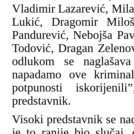
Vladimir Lazarević, Mila
Lukić, Dragomir Miloš
Pandurević, Nebojša Pav
Todović, Dragan Zelenov
odlukom se naglašav
napadamo ove krimina
potpunosti iskorijeni
predstavnik.
Visoki predstavnik se nad
je to ranije bio slučaj,