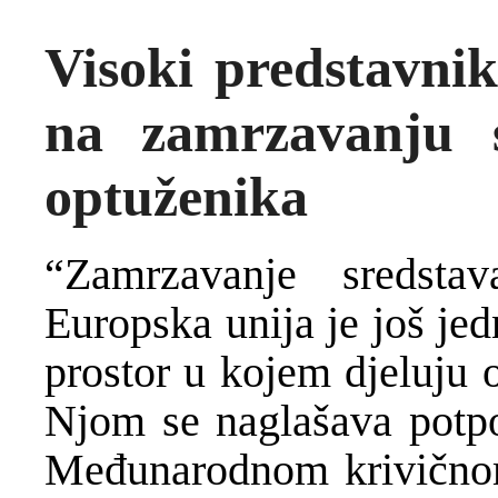
Visoki predstavni
na zamrzavanju s
optuženika
“Zamrzavanje sredsta
Europska unija je još je
prostor u kojem djeluju 
Njom se naglašava potpo
Međunarodnom krivičnom