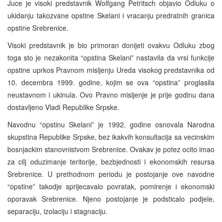
Juce je visoki predstavnik Wolfgang Petritsch objavio Odluku o
ukidanju takozvane opstine Skelani i vracanju predratnih granica
opstine Srebrenice.
Visoki predstavnik je bio primoran donijeti ovakvu Odluku zbog
toga sto je nezakonita “opstina Skelani” nastavila da vrsi funkcije
opstine uprkos Pravnom misljenju Ureda visokog predstavnika od
10. decembra 1999. godine, kojim se ova “opstina” proglasila
neustavnom i ukinula. Ovo Pravno misljenje je prije godinu dana
dostavljeno Vladi Republike Srpske.
Navodnu “opstinu Skelani” je 1992. godine osnovala Narodna
skupstina Republike Srpske, bez ikakvih konsultacija sa vecinskim
bosnjackim stanovnistvom Srebrenice. Ovakav je potez ocito imao
za cilj oduzimanje teritorije, bezbjednosti i ekonomskih resursa
Srebrenice. U prethodnom periodu je postojanje ove navodne
“opstine” takodje sprijecavalo povratak, pomirenje i ekonomski
oporavak Srebrenice. Njeno postojanje je podsticalo podjele,
separaciju, izolaciju i stagnaciju.