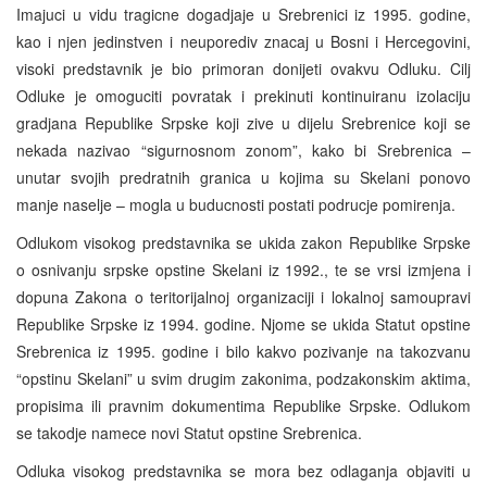
Imajuci u vidu tragicne dogadjaje u Srebrenici iz 1995. godine,
kao i njen jedinstven i neuporediv znacaj u Bosni i Hercegovini,
visoki predstavnik je bio primoran donijeti ovakvu Odluku. Cilj
Odluke je omoguciti povratak i prekinuti kontinuiranu izolaciju
gradjana Republike Srpske koji zive u dijelu Srebrenice koji se
nekada nazivao “sigurnosnom zonom”, kako bi Srebrenica –
unutar svojih predratnih granica u kojima su Skelani ponovo
manje naselje – mogla u buducnosti postati podrucje pomirenja.
Odlukom visokog predstavnika se ukida zakon Republike Srpske
o osnivanju srpske opstine Skelani iz 1992., te se vrsi izmjena i
dopuna Zakona o teritorijalnoj organizaciji i lokalnoj samoupravi
Republike Srpske iz 1994. godine. Njome se ukida Statut opstine
Srebrenica iz 1995. godine i bilo kakvo pozivanje na takozvanu
“opstinu Skelani” u svim drugim zakonima, podzakonskim aktima,
propisima ili pravnim dokumentima Republike Srpske. Odlukom
se takodje namece novi Statut opstine Srebrenica.
Odluka visokog predstavnika se mora bez odlaganja objaviti u