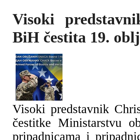
Visoki predstav
BiH čestita 19. obl
Visoki predstavnik Chri
čestitke Ministarstvu 
pripadnicama i pripadn