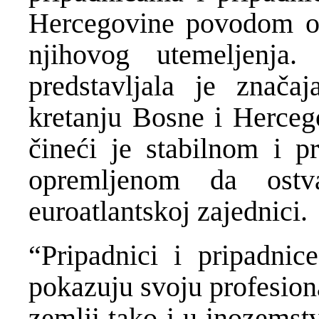
Hercegovine povodom obi
njihovog utemeljenja
predstavljala je znača
kretanju Bosne i Herceg
čineći je stabilnom i p
opremljenom da ostva
euroatlantskoj zajednici.
“Pripadnici i pripadni
pokazuju svoju profesion
zemlji tako i u inozems