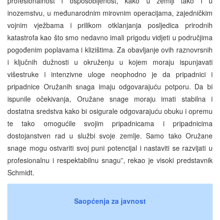
profesionalnost i osposobljenost, kako u zemlji tako i u
inozemstvu, u međunarodnim mirovnim operacijama, zajedničkim
vojnim vježbama i prilikom otklanjanja posljedica prirodnih
katastrofa kao što smo nedavno imali prigodu vidjeti u područjima
pogođenim poplavama i klizištima. Za obavljanje ovih raznovrsnih
i ključnih dužnosti u okruženju u kojem moraju ispunjavati
višestruke i intenzivne uloge neophodno je da pripadnici i
pripadnice Oružanih snaga imaju odgovarajuću potporu. Da bi
ispunile očekivanja, Oružane snage moraju imati stabilna i
dostatna sredstva kako bi osigurale odgovarajuću obuku i opremu
te tako omogućile svojim pripadnicama i pripadnicima
dostojanstven rad u službi svoje zemlje. Samo tako Oružane
snage mogu ostvariti svoj puni potencijal i nastaviti se razvijati u
profesionalnu i respektabilnu snagu”, rekao je visoki predstavnik
Schmidt.
Saopćenja za javnost