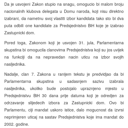
Da je usvojeni Zakon stupio na snagu, omogucio bi malom broju
nacionalnih klubova delegata u Domu naroda, koji nisu direktno
izabrani, da nametnu svoj vlastiti izbor kandidata tako sto bi dva
puta odbili one kandidate za Predsjednistvo BiH koje je izabrao
Zastupnicki dom.
Pored toga, Zakonom koji je usvojen 31. jula, Parlamentarna
skupstina bi omogucila clanovima Predsjednistva koji su jos uvijek
na funkciji da na nepravedan nacin uticu na izbor svojih
nasljednika.
Nadalje, clan 7. Zakona u ranijem tekstu je predvidjao da bi
Parlamentarna skupstina u sadasnjem sazivu izabrala
nasljednika, ukoliko bude postojalo upraznjeno mjesto u
Predsjednistvu BiH 30 dana prije datuma koji je odredjen za
odrzavanje slijedecih izbora za Zastupnicki dom. Ovo bi
Parlamentu, ciji mandat uskoro istice, dalo mogucnost da izvrsi
neprimjeren uticaj na sastav Predsjednistva koje ima mandat do
2002. godine.