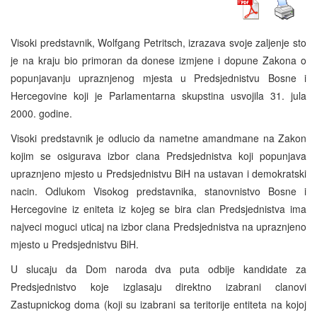
Visoki predstavnik, Wolfgang Petritsch, izrazava svoje zaljenje sto
je na kraju bio primoran da donese izmjene i dopune Zakona o
popunjavanju upraznjenog mjesta u Predsjednistvu Bosne i
Hercegovine koji je Parlamentarna skupstina usvojila 31. jula
2000. godine.
Visoki predstavnik je odlucio da nametne amandmane na Zakon
kojim se osigurava izbor clana Predsjednistva koji popunjava
upraznjeno mjesto u Predsjednistvu BiH na ustavan i demokratski
nacin. Odlukom Visokog predstavnika, stanovnistvo Bosne i
Hercegovine iz eniteta iz kojeg se bira clan Predsjednistva ima
najveci moguci uticaj na izbor clana Predsjednistva na upraznjeno
mjesto u Predsjednistvu BiH.
U slucaju da Dom naroda dva puta odbije kandidate za
Predsjednistvo koje izglasaju direktno izabrani clanovi
Zastupnickog doma (koji su izabrani sa teritorije entiteta na kojoj