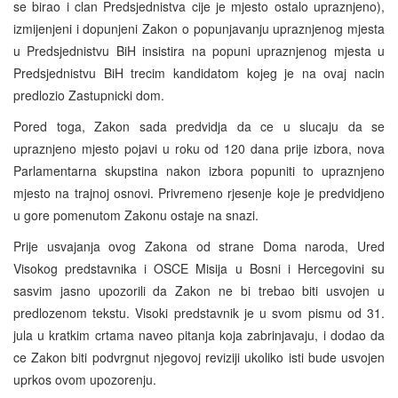
se birao i clan Predsjednistva cije je mjesto ostalo upraznjeno),
izmijenjeni i dopunjeni Zakon o popunjavanju upraznjenog mjesta
u Predsjednistvu BiH insistira na popuni upraznjenog mjesta u
Predsjednistvu BiH trecim kandidatom kojeg je na ovaj nacin
predlozio Zastupnicki dom.
Pored toga, Zakon sada predvidja da ce u slucaju da se
upraznjeno mjesto pojavi u roku od 120 dana prije izbora, nova
Parlamentarna skupstina nakon izbora popuniti to upraznjeno
mjesto na trajnoj osnovi. Privremeno rjesenje koje je predvidjeno
u gore pomenutom Zakonu ostaje na snazi.
Prije usvajanja ovog Zakona od strane Doma naroda, Ured
Visokog predstavnika i OSCE Misija u Bosni i Hercegovini su
sasvim jasno upozorili da Zakon ne bi trebao biti usvojen u
predlozenom tekstu. Visoki predstavnik je u svom pismu od 31.
jula u kratkim crtama naveo pitanja koja zabrinjavaju, i dodao da
ce Zakon biti podvrgnut njegovoj reviziji ukoliko isti bude usvojen
uprkos ovom upozorenju.